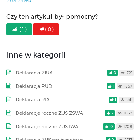
ZUS ZSWA
.
Czy ten artykuł był pomocny?
( 1 )
( 0 )
Inne w kategorii
Deklaracja ZIUA
0
721
Deklaracja RUD
1
1857
Deklaracja RIA
1
1511
Deklaracje roczne ZUS ZSWA
3
1067
Deklaracje roczne ZUS IWA
10
1208
Deklaracje ZUS rozliczeniowe
9
2717