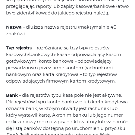
przeglądając raporty lub zapisy kasowe/bankowe łatwo
było zidentyfikować do jakiego rejestru należą.
Nazwa
– dłuższa nazwa rejestru (maksymalnie 40
znaków).
Typ rejestru
– rozróżniane są trzy typy rejestrów
kasowych/bankowych: kasa – odpowiadający kasom
gotówkowym, konto bankowe – odpowiadający
prowadzonym przez firmę kontom (rachunkom)
bankowym oraz karta kredytowa – to typ rejestrów
odpowiadających firmowym kartom kredytowym.
Bank
– dla rejestrów typu kasa pole nie jest aktywne.
Dla rejestrów typu konto bankowe lub karta kredytowa
oznacza bank, w którym otwarty jest rachunek lub
który wystawił kartę. Akronim banku lub jego numer
rozliczeniowy można wpisać z klawiatury lub wspomóc
się listą banków dostępną po uruchomieniu przycisku
Bank
. Jeśli potrzebnego banku nie ma na liście