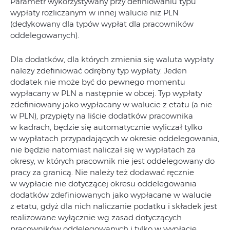
Parametr wykorzystywany przy definiowaniu typu
wypłaty rozliczanym w innej walucie niż PLN
(dedykowany dla typów wypłat dla pracowników
oddelegowanych).
Dla dodatków, dla których zmienia się waluta wypłaty
należy zdefiniować odrębny typ wypłaty. Jeden
dodatek nie może być do pewnego momentu
wypłacany w PLN a następnie w obcej. Typ wypłaty
zdefiniowany jako wypłacany w walucie z etatu (a nie
w PLN), przypięty na liście dodatków pracownika
w kadrach, będzie się automatycznie wyliczał tylko
w wypłatach przypadających w okresie oddelegowania,
nie będzie natomiast naliczał się w wypłatach za
okresy, w których pracownik nie jest oddelegowany do
pracy za granicą. Nie należy też dodawać ręcznie
w wypłacie nie dotyczącej okresu oddelegowania
dodatków zdefiniowanych jako wypłacane w walucie
z etatu, gdyż dla nich naliczanie podatku i składek jest
realizowane wyłącznie wg zasad dotyczących
pracowników oddelegowanych i tylko w wypłacie