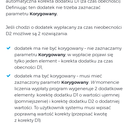
automatyczna korekta dodatku D1 (za czas obecności).
Definiując ten dodatek nie trzeba zaznaczać
parametru
Korygowany.
Jeśli chodzi o dodatek wypłacany za czas nieobecności
D2 możliwe są 2 rozwiązania:
dodatek ma nie być korygowany – nie zaznaczamy
parametru
Korygowany
,
w wypłacie pojawi się
tylko jeden element – korekta dodatku za czas
obecności D1,
dodatek ma być korygowany – musi mieć
zaznaczony parametr
Korygowany
. W
momencie
liczenia wypłaty program wygeneruje 2 dodatkowe
elementy: korektę dodatku D1 o wartości ujemnej
(pomniejszenie) i korektę dodatku D2 o dodatniej
wartości. To użytkownik systemu musi wpisać
poprawną wartość korekty (przepisać kwotę
z korekty D1).