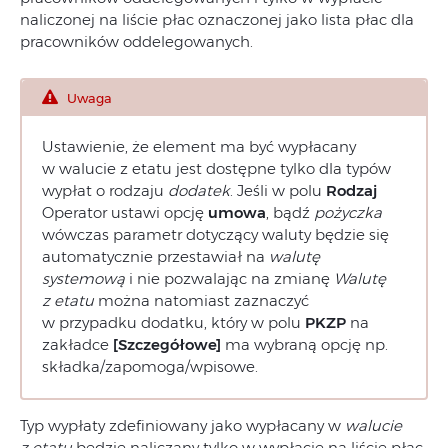
naliczonej na liście płac oznaczonej jako lista płac dla
pracowników oddelegowanych.
Uwaga
Ustawienie, że element ma być wypłacany
w walucie z etatu jest dostępne tylko dla typów
wypłat o rodzaju
dodatek
. Jeśli w polu
Rodzaj
Operator ustawi opcję
umowa
, bądź
pożyczka
wówczas parametr dotyczący waluty będzie się
automatycznie przestawiał na
walutę
systemową
i nie pozwalając na zmianę
Walutę
z etatu
można natomiast zaznaczyć
w przypadku dodatku, który w polu
PKZP
na
zakładce
[Szczegółowe]
ma wybraną opcję np.
składka/zapomoga/wpisowe.
Typ wypłaty zdefiniowany jako wypłacany w
walucie
z etatu
będzie naliczany tylko w wypłacie na liście płac