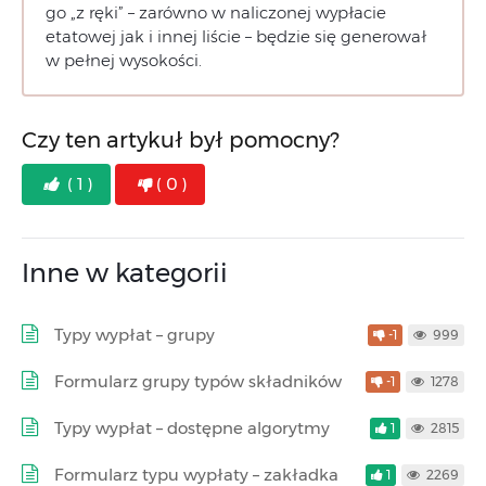
go „z ręki” – zarówno w naliczonej wypłacie
etatowej jak i innej liście – będzie się generował
w pełnej wysokości.
Czy ten artykuł był pomocny?
( 1 )
( 0 )
Inne w kategorii
Typy wypłat – grupy
-1
999
Formularz grupy typów składników
-1
1278
Typy wypłat – dostępne algorytmy
1
2815
Formularz typu wypłaty – zakładka
1
2269