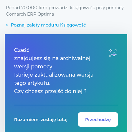
Ponad 70,000 firm prowadzi księgowość przy pomocy
Comarch ERP Optima
Poznaj zalety modułu Księgowość
Przydatne linki
Cześć,
znajdujesz się na archiwalnej
Spis treści
Pomoc Comarch Betterfly
wersji pomocy.
Pomoc Comarch e-Sklep
Istnieje zaktualizowana wersja
Pomoc Comarch HRM
tego artykułu.
Czy chcesz przejść do niej ?
Kontakt
Znajdź Partnera Comarch
Rozumiem, zostaję tutaj
Przechodzę