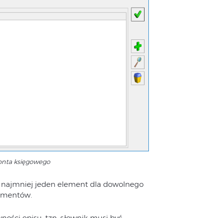
konta księgowego
o najmniej jeden element dla dowolnego
lementów.
ości opisu, tzn. słownik musi być