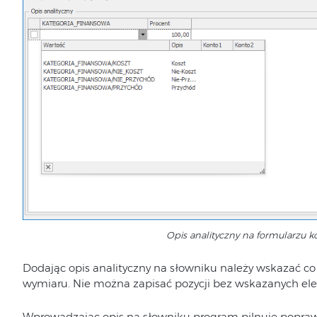
Opis analityczny na formularzu 
Dodając opis analityczny na słowniku należy wskazać c
wymiaru. Nie można zapisać pozycji bez wskazanych e
Wprowadzając opis na słowniku program pilnuje poprawn