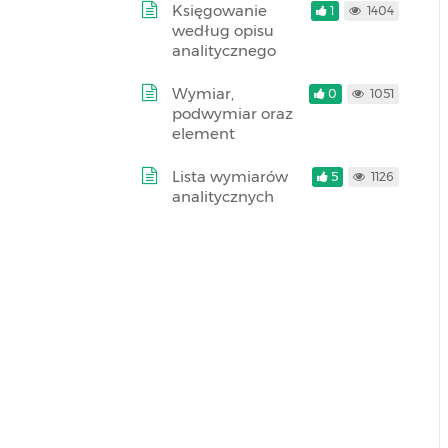
Księgowanie
1
1404
według opisu
analitycznego
Wymiar,
0
1051
podwymiar oraz
element
Lista wymiarów
5
1126
analitycznych