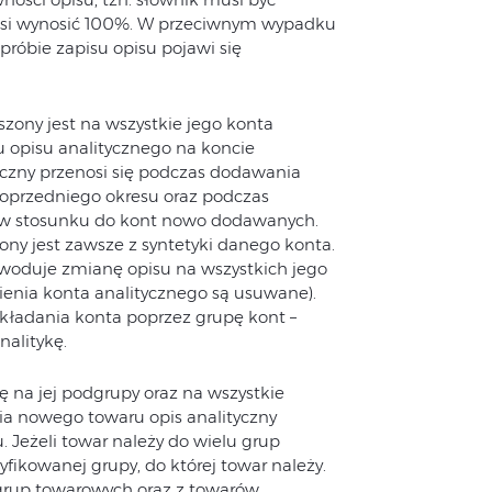
usi wynosić 100%. W przeciwnym wypadku
próbie zapisu opisu pojawi się
zony jest na wszystkie jego konta
u opisu analitycznego na koncie
tyczny przenosi się podczas dodawania
przedniego okresu oraz podczas
ko w stosunku do kont nowo dodawanych.
ny jest zawsze z syntetyki danego konta.
woduje zmianę opisu na wszystkich jego
enia konta analitycznego są usuwane).
kładania konta poprzez grupę kont –
nalitykę.
ę na jej podgrupy oraz na wszystkie
ia nowego towaru opis analityczny
. Jeżeli towar należy do wielu grup
fikowanej grupy, do której towar należy.
dgrup towarowych oraz z towarów