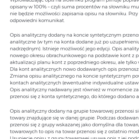
opisany w 100% – czyli suma procentów na słowniku m
nie będzie możliwości zapisania opisu na słowniku. Przy 
odpowiedni komunikat.
Opis analityczny dodany na koncie syntetycznym przenos
analityczne (w tym na konta dodane już po uzupełnieni
nadrzędnym). Istnieje możliwość jego edycji. Opis anali
nowego okresu obrachunkowego na podstawie kont z po
aktualizacji planu kont z poprzedniego okresu, ale tyl
Dla kont analitycznych nowo dodawanych opis przenoszo
Zmiana opisu analitycznego na koncie syntetycznym po
kontach analitycznych (ewentualne indywidualne ustawi
Opis analityczny nadawany jest również w momencie za
przenosi się z konta syntetycznego, do którego dodano a
Opis analityczny dodany na grupie towarowej przenosi si
towary znajdujące się w danej grupie. Podczas dodawan
przenosi się z grupy wskazanej jako domyślna dla towaru
towarowych to opis na towar przenosi się z ostatnio mody
Usunięcie opisu z grupy towarowej usuwa opis z jej po