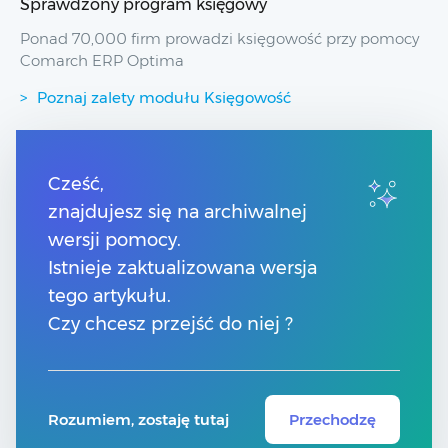
Sprawdzony program księgowy
Ponad 70,000 firm prowadzi księgowość przy pomocy
Comarch ERP Optima
Poznaj zalety modułu Księgowość
Przydatne linki
Cześć,
znajdujesz się na archiwalnej
Spis treści
Pomoc Comarch Betterfly
wersji pomocy.
Pomoc Comarch e-Sklep
Istnieje zaktualizowana wersja
Pomoc Comarch HRM
tego artykułu.
Czy chcesz przejść do niej ?
Kontakt
Znajdź Partnera Comarch
Rozumiem, zostaję tutaj
Przechodzę