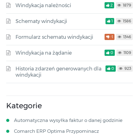
Windykacja należności
2
1879
Schematy windykacji
1
1586
Formularz schematu windykacji
-1
1346
Windykacja na żądanie
0
1109
Historia zdarzeń generowanych dla
0
923
windykacji
Kategorie
Automatyczna wysyłka faktur o danej godzinie
Comarch ERP Optima Przypominacz