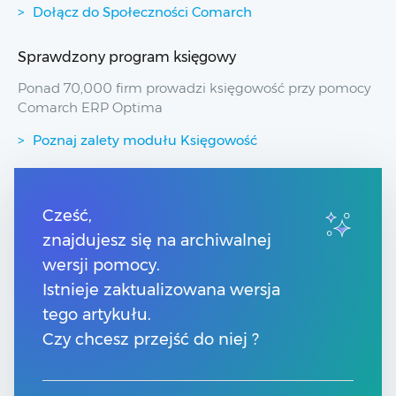
Dołącz do Społeczności Comarch
Sprawdzony program księgowy
Ponad 70,000 firm prowadzi księgowość przy pomocy
Comarch ERP Optima
Poznaj zalety modułu Księgowość
Przydatne linki
Cześć,
znajdujesz się na archiwalnej
Spis treści
Pomoc Comarch Betterfly
wersji pomocy.
Pomoc Comarch e-Sklep
Istnieje zaktualizowana wersja
Pomoc Comarch HRM
tego artykułu.
Czy chcesz przejść do niej ?
Kontakt
Znajdź Partnera Comarch