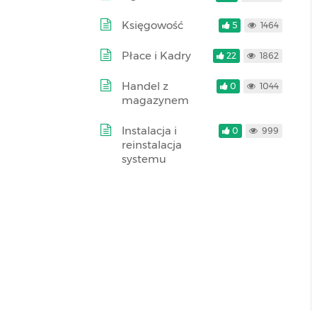
Księgowość
5
1464
Płace i Kadry
22
1862
Handel z
0
1044
magazynem
Instalacja i
0
999
reinstalacja
systemu