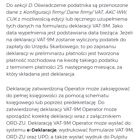
Do
sekcji D.
Oświadczenie podatnika są przenoszone
dane z
Konfiguracji firmy/ Dane firmy/ VAT, AKC-WW,
CUK
z możliwością edycji lub ręcznego uzupełnienia
tych danych na formularzu deklaracji VAT-9M. Jako
data wypełnienia jest podstawiana data bieżąca. Jeżeli
na deklaracji VAT‑9M zostanie wyliczony podatek do
zapłaty do Urzędu Skarbowego, to po zapisaniu
deklaracji w preliminarzu płatności jest tworzona
płatność rozchodowa na kwotę takiego podatku
z terminem płatności 25. następnego miesiąca, za
który składana jest deklaracja.
Deklarację zatwierdzoną Operator może zaksięgować
do pełnej księgowości za pomocą schematu
księgowego lub poprzez predekretację. Do
zatwierdzonej deklaracji VAT-9M Operator może
sporządzić korektę deklaracji wraz z załącznikiem
ORD‑ZU. Deklarację VAT-9M Operator może wysłać do
systemu
e‑Deklaracje
, wydrukować formularze VAT‑9M,
ORD‑ZU oraz UPO, a także wysłać wydruk do Pulpitu