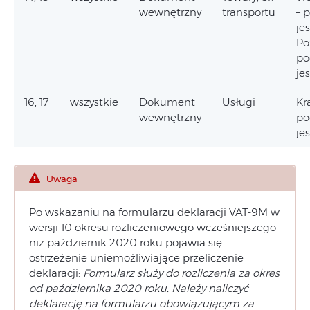
wewnętrzny
transportu
– 
je
Po
po
je
16, 17
wszystkie
Dokument
Usługi
Kr
wewnętrzny
po
je
Uwaga
Po wskazaniu na formularzu deklaracji VAT-9M w
wersji 10 okresu rozliczeniowego wcześniejszego
niż październik 2020 roku pojawia się
ostrzeżenie uniemożliwiające przeliczenie
deklaracji:
Formularz służy do rozliczenia za okres
od października 2020 roku. Należy naliczyć
deklarację na formularzu obowiązującym za