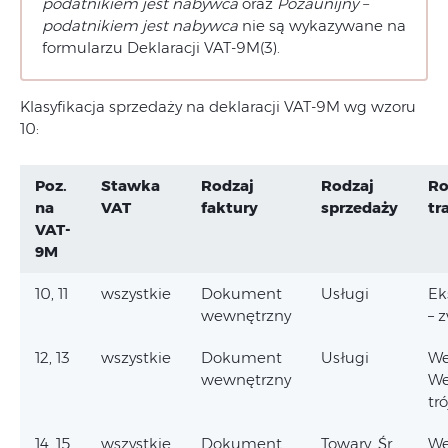
podatnikiem jest nabywca
oraz
Pozaunijny –
podatnikiem jest nabywca
nie są wykazywane na
formularzu Deklaracji VAT-9M(3).
Klasyfikacja sprzedaży na deklaracji VAT-9M wg wzoru
10:
Poz.
Stawka
Rodzaj
Rodzaj
Ro
na
VAT
faktury
sprzedaży
tr
VAT-
9M
10, 11
wszystkie
Dokument
Usługi
Ek
wewnętrzny
– 
12, 13
wszystkie
Dokument
Usługi
We
wewnętrzny
We
tr
14, 15
wszystkie
Dokument
Towary, Śr.
We