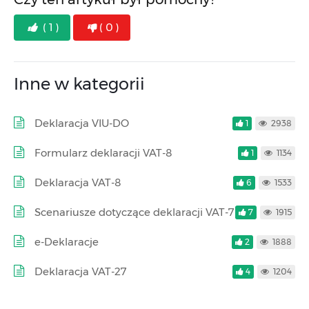
( 1 )
( 0 )
Inne w kategorii
Deklaracja VIU-DO
1
2938
Formularz deklaracji VAT-8
1
1134
Deklaracja VAT-8
6
1533
Scenariusze dotyczące deklaracji VAT-7
7
1915
e-Deklaracje
2
1888
Deklaracja VAT-27
4
1204