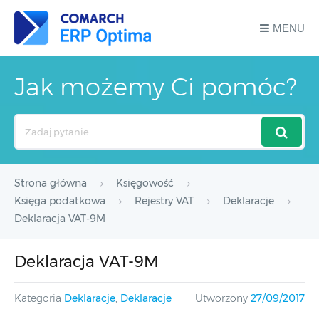
MENU
Jak możemy Ci pomóc?
Search
For
Strona główna
Księgowość
Księga podatkowa
Rejestry VAT
Deklaracje
Deklaracja VAT-9M
Deklaracja VAT-9M
Kategoria
Deklaracje
,
Deklaracje
Utworzony
27/09/2017