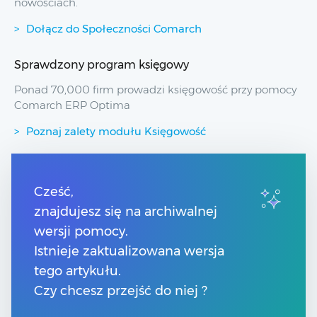
nowościach.
Dołącz do Społeczności Comarch
Sprawdzony program księgowy
Ponad 70,000 firm prowadzi księgowość przy pomocy
Comarch ERP Optima
Poznaj zalety modułu Księgowość
Przydatne linki
Cześć,
znajdujesz się na archiwalnej
Spis treści
Pomoc Comarch Betterfly
wersji pomocy.
Pomoc Comarch e-Sklep
Istnieje zaktualizowana wersja
Pomoc Comarch HRM
tego artykułu.
Czy chcesz przejść do niej ?
Kontakt