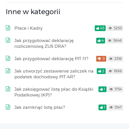
Inne w kategorii
Płace i Kadry
45
3255
Jak przygotować deklarację
4
3648
rozliczeniową ZUS DRA?
Jak przygotować deklarację PIT-11?
-3
2316
Jak utworzyć zestawienie zaliczek na
2
1998
podatek dochodowy PIT-4R?
Jak zaksięgować listę płac do Książki
1
1754
Podatkowej (KP)?
Jak zamknąć listę płac?
1
1347