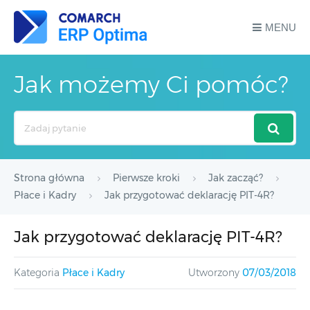
MENU
Jak możemy Ci pomóc?
Search
For
Strona główna
Pierwsze kroki
Jak zacząć?
Płace i Kadry
Jak przygotować deklarację PIT-4R?
Jak przygotować deklarację PIT-4R?
Kategoria
Płace i Kadry
Utworzony
07/03/2018