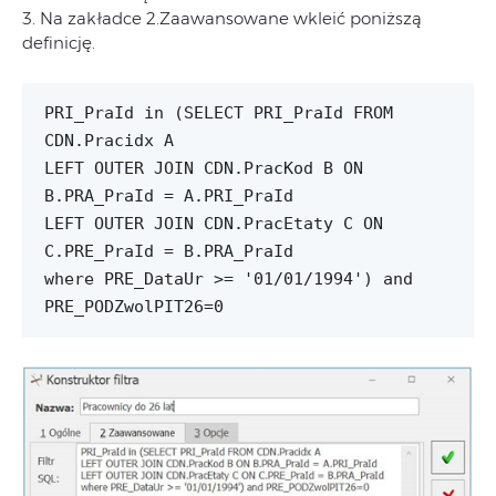
3. Na zakładce 2.Zaawansowane wkleić poniższą
definicję.
PRI_PraId in (SELECT PRI_PraId FROM
CDN.Pracidx A
LEFT OUTER JOIN CDN.PracKod B ON
B.PRA_PraId = A.PRI_PraId
LEFT OUTER JOIN CDN.PracEtaty C ON
C.PRE_PraId = B.PRA_PraId
where PRE_DataUr >= '01/01/1994') and
PRE_PODZwolPIT26=0