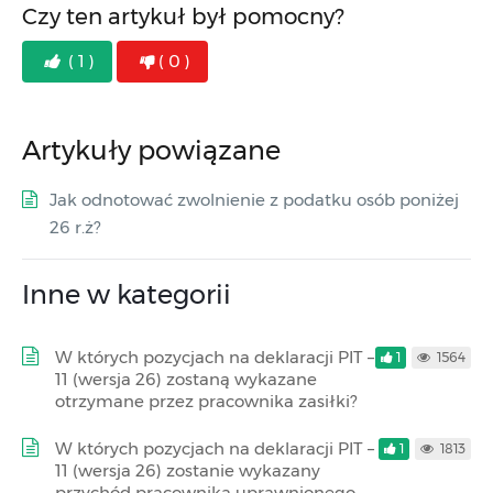
Czy ten artykuł był pomocny?
( 1 )
( 0 )
Artykuły powiązane
Jak odnotować zwolnienie z podatku osób poniżej
26 r.ż?
Inne w kategorii
W których pozycjach na deklaracji PIT –
1
1564
11 (wersja 26) zostaną wykazane
otrzymane przez pracownika zasiłki?
W których pozycjach na deklaracji PIT –
1
1813
11 (wersja 26) zostanie wykazany
przychód pracownika uprawnionego