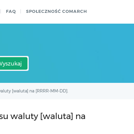
FAQ
SPOŁECZNOŚĆ COMARCH
Wyszukaj
aluty [waluta] na [RRRR-MM-DD].
u waluty [waluta] na