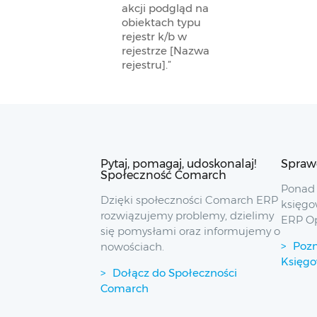
akcji podgląd na
obiektach typu
rejestr k/b w
rejestrze [Nazwa
rejestru].”
Pytaj, pomagaj, udoskonalaj!
Spraw
Społeczność Comarch
Ponad 
Dzięki społeczności Comarch ERP
księgo
rozwiązujemy problemy, dzielimy
ERP O
się pomysłami oraz informujemy o
Pozn
nowościach.
Księg
Dołącz do Społeczności
Comarch