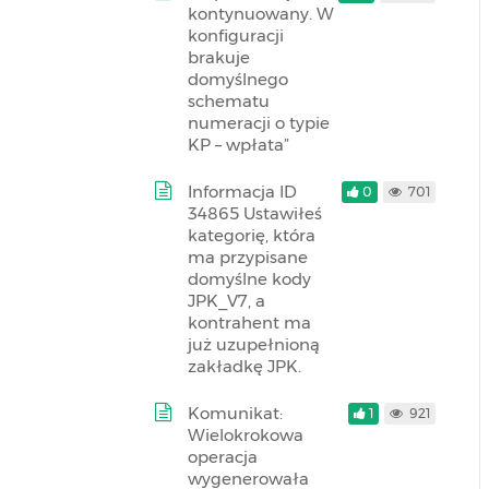
kontynuowany. W
konfiguracji
brakuje
domyślnego
schematu
numeracji o typie
KP – wpłata”
Informacja ID
0
701
34865 Ustawiłeś
kategorię, która
ma przypisane
domyślne kody
JPK_V7, a
kontrahent ma
już uzupełnioną
zakładkę JPK.
Komunikat:
1
921
Wielokrokowa
operacja
wygenerowała