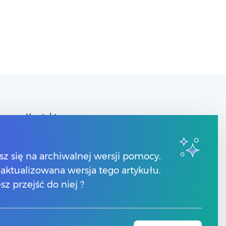
Kontakt
Znajdź Partnera Comarch
y
sz się na archiwalnej wersji pomocy.
 zaktualizowana wersja tego artykułu.
sz przejść do niej ?