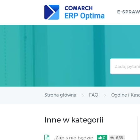
E-SPRA
Search
For
Strona główna
FAQ
Ogólne i Kas
Inne w kategorii
„Zapis nie będzie
0
658