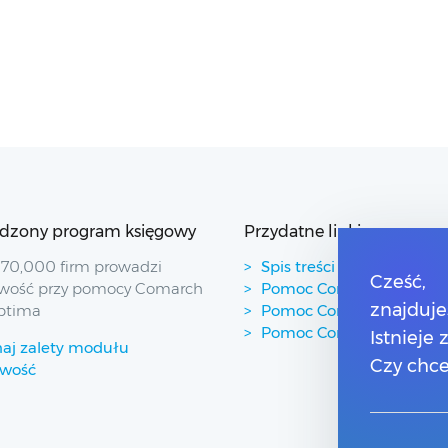
dzony program księgowy
Przydatne linki
70,000 firm prowadzi
Spis treści
Cześć,
wość przy pomocy Comarch
Pomoc Comarch Betterfl
znajduje
ptima
Pomoc Comarch e-Sklep
Pomoc Comarch HRM
Istnieje
aj zalety modułu
Czy chce
owość