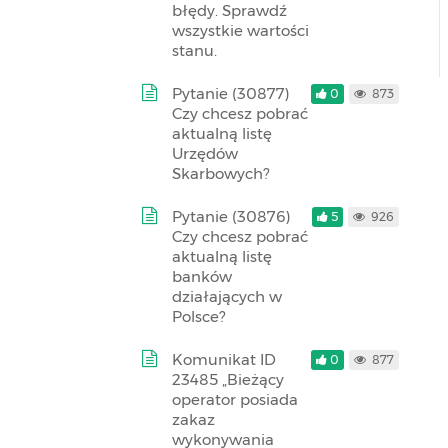
błędy. Sprawdź
wszystkie wartości
stanu.
Pytanie (30877)
0
873
Czy chcesz pobrać
aktualną listę
Urzędów
Skarbowych?
Pytanie (30876)
5
926
Czy chcesz pobrać
aktualną listę
banków
działających w
Polsce?
Komunikat ID
0
877
23485 „Bieżący
operator posiada
zakaz
wykonywania