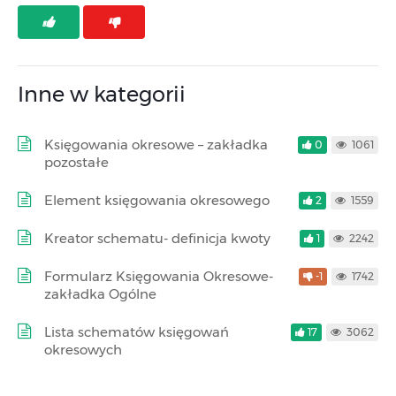
Inne w kategorii
Księgowania okresowe – zakładka
0
1061
pozostałe
Element księgowania okresowego
2
1559
Kreator schematu- definicja kwoty
1
2242
Formularz Księgowania Okresowe-
-1
1742
zakładka Ogólne
Lista schematów księgowań
17
3062
okresowych