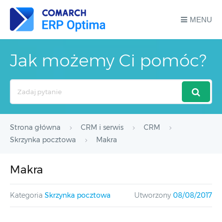
MENU
Jak możemy Ci pomóc?
Search
For
Strona główna
CRM i serwis
CRM
Skrzynka pocztowa
Makra
Makra
Kategoria
Skrzynka pocztowa
Utworzony
08/08/2017