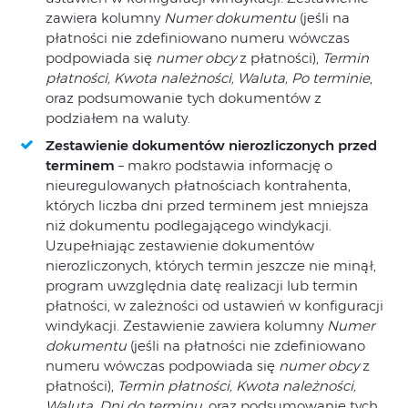
zawiera kolumny
Numer dokumentu
(jeśli na
płatności nie zdefiniowano numeru wówczas
podpowiada się
numer obcy
z płatności),
Termin
płatności, Kwota należności, Waluta, Po terminie
,
oraz podsumowanie tych dokumentów z
podziałem na waluty.
Zestawienie dokumentów nierozliczonych przed
terminem
– makro podstawia informację o
nieuregulowanych płatnościach kontrahenta,
których liczba dni przed terminem jest mniejsza
niż dokumentu podlegającego windykacji.
Uzupełniając zestawienie dokumentów
nierozliczonych, których termin jeszcze nie minął,
program uwzględnia datę realizacji lub termin
płatności, w zależności od ustawień w konfiguracji
windykacji. Zestawienie zawiera kolumny
Numer
dokumentu
(jeśli na płatności nie zdefiniowano
numeru wówczas podpowiada się
numer obcy
z
płatności),
Termin płatności, Kwota należności,
Waluta, Dni do terminu
, oraz podsumowanie tych