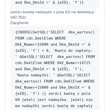
and Dke_DknId =' & {eID}, 'f')}
zwróci kwotę nadwyżki z pola 60 na deklaracji
VAT-7(12).
Zapytanie:
{CHOOSE(GetSQL('SELECT dke_wartoscl
FROM cdn.DeklElem WHERE
DkE_Numer=15000 and Dke_DknId =' &
{eID}, 'f') = 0, 'Kwota do zapłaty:
' &GetSQL('SELECT dke_wartoscl FROM
cdn.DeklElem WHERE DkE_Numer=14715
and Dke_DknId =' & {eID}, 'f'),
'Kwota nadwyżki: ' &GetSQL('SELECT
dke_wartoscl FROM cdn.DeklElem WHERE
DkE_Numer=15000 and Dke_DknId =' &
{eID}, 'f') )} zwróci kwotę z pola
60 jeżeli jest nadwyżka, jeżeli nie
ma nadwyżki zwróci kwotę do zapłaty