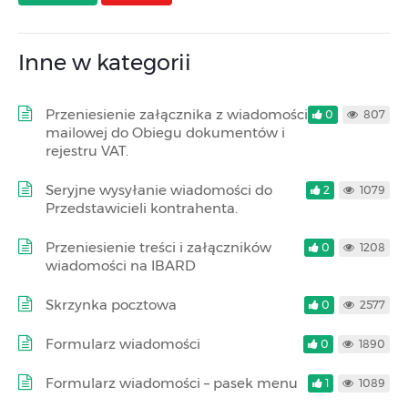
Inne w kategorii
Przeniesienie załącznika z wiadomości
0
807
mailowej do Obiegu dokumentów i
rejestru VAT.
Seryjne wysyłanie wiadomości do
2
1079
Przedstawicieli kontrahenta.
Przeniesienie treści i załączników
0
1208
wiadomości na IBARD
Skrzynka pocztowa
0
2577
Formularz wiadomości
0
1890
Formularz wiadomości – pasek menu
1
1089