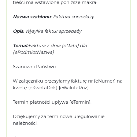
treści ma wstawione poniższe makra:
Nazwa szablonu
: Faktura sprzedaży
Opis
: Wysyłka faktur sprzedaży
Temat
:Faktura z dnia {eData} dla
{ePodmiotNazwa}
Szanowni Państwo,
W załączniku przesyłamy fakturę nr {eNumer} na
kwotę {eKwotaDok} {eWalutaRoz}.
Termin płatności upływa {eTermin}.
Dziękujemy za terminowe uregulowanie
należności.