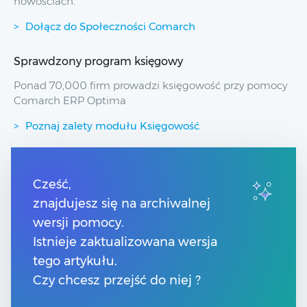
nowościach.
Dołącz do Społeczności Comarch
Sprawdzony program księgowy
Ponad 70,000 firm prowadzi księgowość przy pomocy
Comarch ERP Optima
Poznaj zalety modułu Księgowość
Przydatne linki
Cześć,
znajdujesz się na archiwalnej
Spis treści
Pomoc Comarch Betterfly
wersji pomocy.
Pomoc Comarch e-Sklep
Istnieje zaktualizowana wersja
Pomoc Comarch HRM
tego artykułu.
Czy chcesz przejść do niej ?
Kontakt