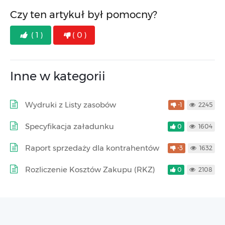
Czy ten artykuł był pomocny?
( 1 )
( 0 )
Inne w kategorii
Wydruki z Listy zasobów
-1
2245
Specyfikacja załadunku
0
1604
Raport sprzedaży dla kontrahentów
-3
1632
Rozliczenie Kosztów Zakupu (RKZ)
0
2108