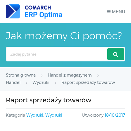
MENU
Jak możemy Ci pomóc?
Search
For
Strona główna
Handel z magazynem
Handel
Wydruki
Raport sprzedaży towarów
Raport sprzedaży towarów
Kategoria
Wydruki
,
Wydruki
Utworzony
18/10/2017