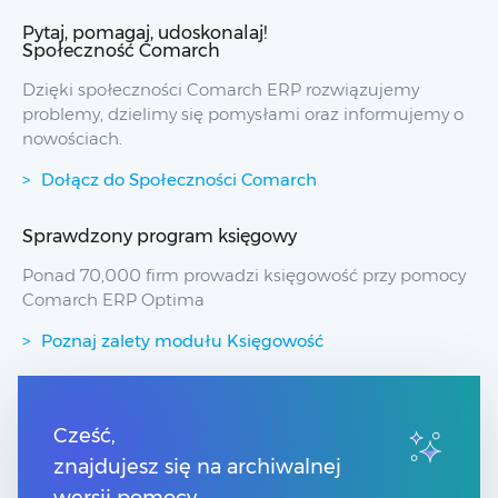
Pytaj, pomagaj, udoskonalaj!
Społeczność Comarch
Dzięki społeczności Comarch ERP rozwiązujemy
problemy, dzielimy się pomysłami oraz informujemy o
nowościach.
Dołącz do Społeczności Comarch
Sprawdzony program księgowy
Ponad 70,000 firm prowadzi księgowość przy pomocy
Comarch ERP Optima
Poznaj zalety modułu Księgowość
Przydatne linki
Cześć,
znajdujesz się na archiwalnej
Spis treści
Pomoc Comarch Betterfly