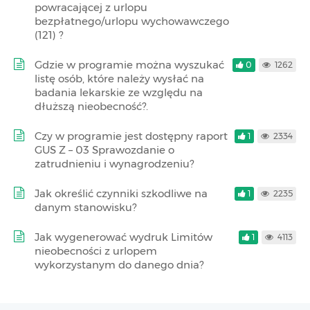
powracającej z urlopu
bezpłatnego/urlopu wychowawczego
(121) ?
Gdzie w programie można wyszukać
0
1262
listę osób, które należy wysłać na
badania lekarskie ze względu na
dłuższą nieobecność?.
Czy w programie jest dostępny raport
1
2334
GUS Z – 03 Sprawozdanie o
zatrudnieniu i wynagrodzeniu?
Jak określić czynniki szkodliwe na
1
2235
danym stanowisku?
Jak wygenerować wydruk Limitów
1
4113
nieobecności z urlopem
wykorzystanym do danego dnia?