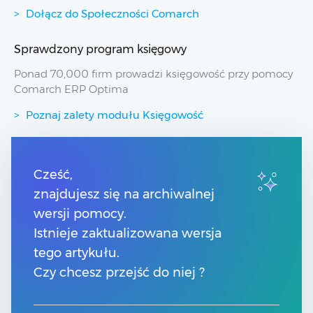
Dołącz do Społeczności Comarch
Sprawdzony program księgowy
Ponad 70,000 firm prowadzi księgowość przy pomocy
Comarch ERP Optima
Poznaj zalety modułu Księgowość
Przydatne linki
Cześć,
znajdujesz się na archiwalnej
Spis treści
Pomoc Comarch Betterfly
wersji pomocy.
Pomoc Comarch e-Sklep
Istnieje zaktualizowana wersja
Pomoc Comarch HRM
tego artykułu.
Czy chcesz przejść do niej ?
Kontakt
Znajdź Partnera Comarch