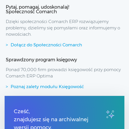
Pytaj, pomagaj, udoskonalaj!
Społeczność Comarch
Dzięki społeczności Comarch ERP rozwiązujemy
problemy, dzielimy się pomysłami oraz informujemy o
nowościach.
Dołącz do Społeczności Comarch
Sprawdzony program księgowy
Ponad 70,000 firm prowadzi księgowość przy pomocy
Comarch ERP Optima
Poznaj zalety modułu Księgowość
Przydatne linki
Cześć,
znajdujesz się na archiwalnej
Spis treści
Pomoc Comarch Betterfly
wersji pomocy.