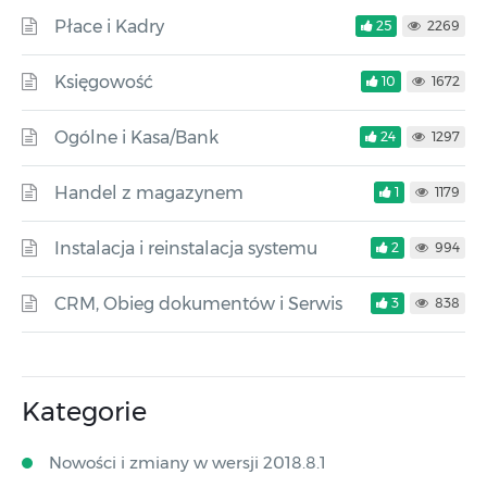
Płace i Kadry
25
2269
Księgowość
10
1672
Ogólne i Kasa/Bank
24
1297
Handel z magazynem
1
1179
Instalacja i reinstalacja systemu
2
994
CRM, Obieg dokumentów i Serwis
3
838
Kategorie
Nowości i zmiany w wersji 2018.8.1