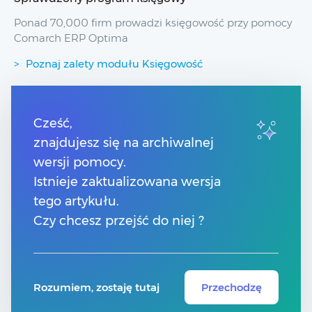
Ponad 70,000 firm prowadzi księgowość przy pomocy
Comarch ERP Optima
Poznaj zalety modułu Księgowość
Przydatne linki
Cześć,
znajdujesz się na archiwalnej
Spis treści
Pomoc Comarch Betterfly
wersji pomocy.
Pomoc Comarch e-Sklep
Istnieje zaktualizowana wersja
Pomoc Comarch HRM
tego artykułu.
Czy chcesz przejść do niej ?
Kontakt
Znajdź Partnera Comarch
Rozumiem, zostaję tutaj
Przechodzę