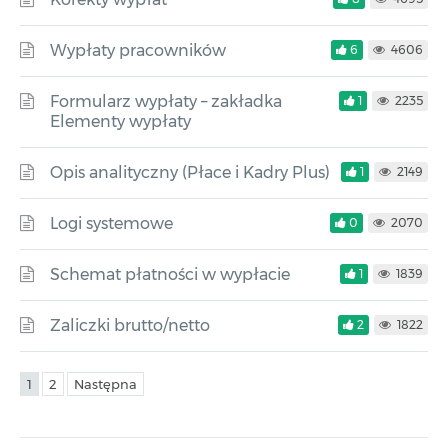
Wypłaty pracowników
6
4606
Formularz wypłaty – zakładka
1
2235
Elementy wypłaty
Opis analityczny (Płace i Kadry Plus)
1
2149
Logi systemowe
0
2070
Schemat płatności w wypłacie
1
1839
Zaliczki brutto/netto
2
1822
1
2
Następna