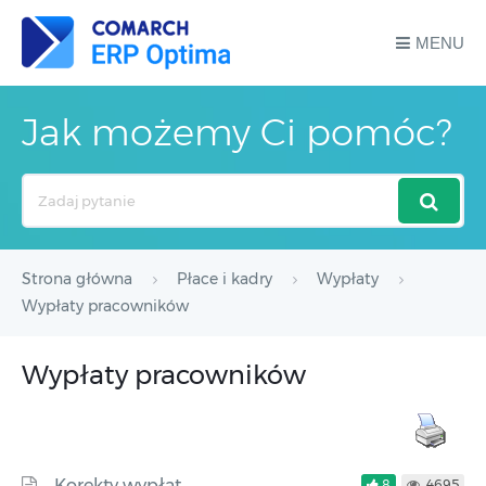
MENU
Jak możemy Ci pomóc?
Search
For
Strona główna
Płace i kadry
Wypłaty
Wypłaty pracowników
Wypłaty pracowników
Korekty wypłat
8
4695