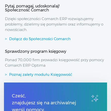
Pytaj, pomagaj, udoskonalaj!
Społeczność Comarch
Dzięki społeczności Comarch ERP rozwiązujemy
problemy, dzielimy się pomysłami oraz informujemy o
nowościach.
Dołącz do Społeczności Comarch
Sprawdzony program księgowy
Ponad 70,000 firm prowadzi księgowość przy pomocy
Comarch ERP Optima
Poznaj zalety modułu Księgowość
Przydatne linki
Cześć,
znajdujesz się na archiwalnej
Spis treści
Pomoc Comarch Betterfly
wersji pomocy.