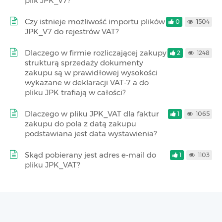
plik JPK_V7?
Czy istnieje możliwość importu plików
0
1504
JPK_V7 do rejestrów VAT?
Dlaczego w firmie rozliczającej zakupy
2
1248
strukturą sprzedaży dokumenty
zakupu są w prawidłowej wysokości
wykazane w deklaracji VAT-7 a do
pliku JPK trafiają w całości?
Dlaczego w pliku JPK_VAT dla faktur
1
1065
zakupu do pola z datą zakupu
podstawiana jest data wystawienia?
Skąd pobierany jest adres e-mail do
1
1103
pliku JPK_VAT?