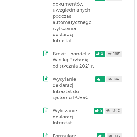
dokumentów
uwzględnianych
podczas
automatycznego
wyliczania
deklaracji
Intrastat
Brexit – handel z
0
1851
Wielką Brytanią
od stycznia 2021 r.
Wysyłanie
5
1841
deklaracji
Intrastat do
systemu PUESC
Wyliczanie
5
1390
deklaracji
Intrastat
Formularz
1
947