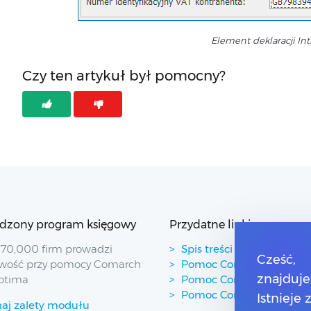
Element deklaracji Int
Czy ten artykuł był pomocny?
dzony program księgowy
Przydatne linki
70,000 firm prowadzi
Spis treści
Cześć,
wość przy pomocy Comarch
Pomoc Comarch Betterfl
znajduje
ptima
Pomoc Comarch e-Sklep
Pomoc Comarch HRM
Istnieje
aj zalety modułu