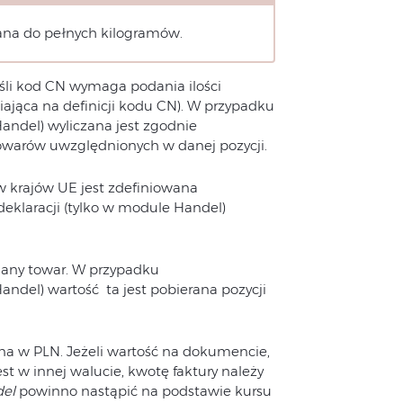
ana do pełnych kilogramów.
jeśli kod CN wymaga podania ilości
ająca na definicji kodu CN). W przypadku
andel) wyliczana jest zgodnie
owarów uwzględnionych w danej pozycji.
w krajów UE jest zdefiniowana
klaracji (tylko w module Handel)
 dany towar. W przypadku
andel) wartość ta jest pobierana pozycji
na w PLN. Jeżeli wartość na dokumencie,
st w innej walucie, kwotę faktury należy
el
powinno nastąpić na podstawie kursu