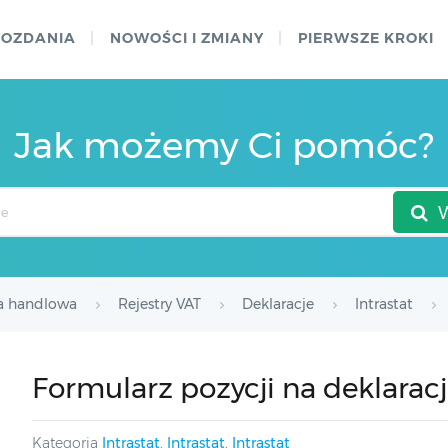
WOZDANIA
NOWOŚCI I ZMIANY
PIERWSZE KROKI
Jak możemy Ci pomóc?
a handlowa
Rejestry VAT
Deklaracje
Intrastat
Formularz pozycji na deklarac
Kategoria
Intrastat
,
Intrastat
,
Intrastat