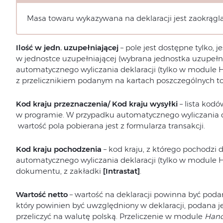
Masa towaru wykazywana na deklaracji jest zaokrągl
Ilość w jedn. uzupełniającej
– pole jest dostępne tylko, 
w jednostce uzupełniającej (wybrana jednostka uzupełni
automatycznego wyliczania deklaracji (tylko w module H
z przelicznikiem podanym na kartach poszczególnych t
Kod kraju przeznaczenia/ Kod kraju wysyłki
– lista kodó
w programie. W przypadku automatycznego wyliczania de
wartość pola pobierana jest z formularza transakcji.
Kod kraju pochodzenia
– kod kraju, z którego pochodzi
automatycznego wyliczania deklaracji (tylko w module H
dokumentu, z zakładki
[Intrastat]
.
Wartość netto
– wartość na deklaracji powinna być poda
który powinien być uwzględniony w deklaracji, podana je
przeliczyć na walutę polską. Przeliczenie w module
Hand