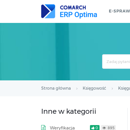
E-SPRA
Search
For
Strona główna
Księgowość
Księg
Inne w kategorii
Weryfikacja
0
895