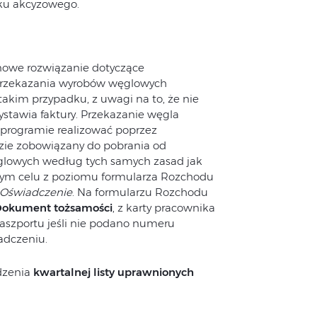
ku akcyzowego.
owe rozwiązanie dotyczące
przekazania wyrobów węglowych
kim przypadku, z uwagi na to, że nie
stawia faktury. Przekazanie węgla
rogramie realizować poprzez
e zobowiązany do pobrania od
glowych według tych samych zasad jak
 tym celu z poziomu formularza Rozchodu
 Oświadczenie
. Na formularzu Rozchodu
okument tożsamości
, z karty pracownika
szportu jeśli nie podano numeru
adczeniu.
dzenia
kwartalnej listy uprawnionych