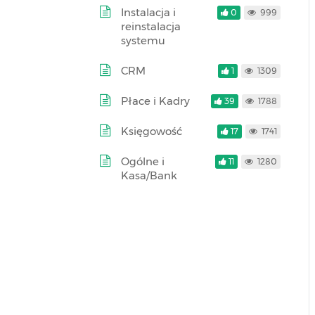
Instalacja i
0
999
reinstalacja
systemu
CRM
1
1309
Płace i Kadry
39
1788
Księgowość
17
1741
Ogólne i
11
1280
Kasa/Bank