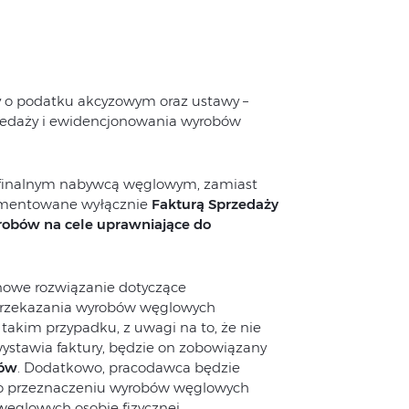
wy o podatku akcyzowym oraz ustawy –
przedaży i ewidencjonowania wyrobów
z finalnym nabywcą węglowym, zamiast
mentowane wyłącznie
Fakturą Sprzedaży
robów na cele uprawniające do
owe rozwiązanie dotyczące
przekazania wyrobów węglowych
 takim przypadku, z uwagi na to, że nie
ystawia faktury, będzie on zobowiązany
ców
. Dodatkowo, pracodawca będzie
 przeznaczeniu wyrobów węglowych
ęglowych osobie fizycznej.