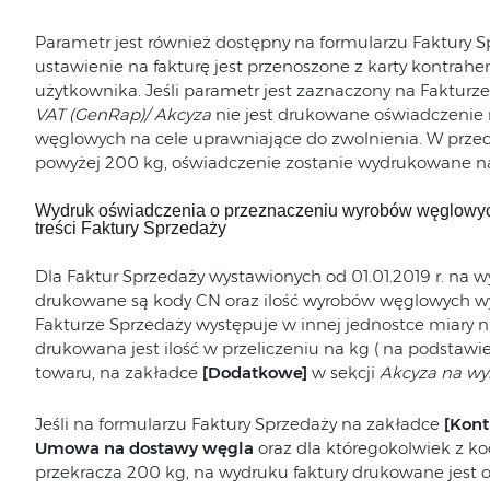
Parametr jest również dostępny na formularzu Faktury 
ustawienie na fakturę jest przenoszone z karty kontrahe
użytkownika. Jeśli parametr jest zaznaczony na Faktur
VAT (GenRap)/ Akcyza
nie jest drukowane oświadczenie
węglowych na cele uprawniające do zwolnienia. W prze
powyżej 200 kg, oświadczenie zostanie wydrukowane na
Wydruk oświadczenia o przeznaczeniu wyrobów węglowych
treści Faktury Sprzedaży
Dla Faktur Sprzedaży wystawionych od 01.01.2019 r. na 
drukowane są kody CN oraz ilość wyrobów węglowych wy
Fakturze Sprzedaży występuje w innej jednostce miary ni
drukowana jest ilość w przeliczeniu na kg ( na podstawie
towaru, na zakładce
[Dodatkowe]
w sekcji
Akcyza na wy
Jeśli na formularzu Faktury Sprzedaży na zakładce
[Kont
Umowa na dostawy węgla
oraz dla któregokolwiek z k
przekracza 200 kg, na wydruku faktury drukowane jest