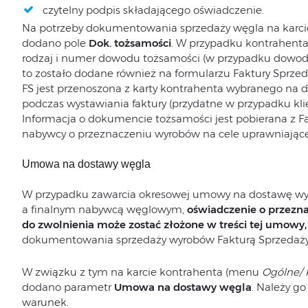
czytelny podpis składającego oświadczenie.
Na potrzeby dokumentowania sprzedaży węgla na karci
dodano pole
Dok. tożsamości
. W przypadku kontrahenta,
rodzaj i numer dowodu tożsamości (w przypadku dowodu
to zostało dodane również na formularzu Faktury Sprze
FS jest przenoszona z karty kontrahenta wybranego na d
podczas wystawiania faktury (przydatne w przypadku kli
Informacja o dokumencie tożsamości jest pobierana z F
nabywcy o przeznaczeniu wyrobów na cele uprawniające
Umowa na dostawy węgla
W przypadku zawarcia okresowej umowy na dostawę w
a finalnym nabywcą węglowym,
oświadczenie o przezn
do zwolnienia może zostać złożone w treści tej umowy,
dokumentowania sprzedaży wyrobów Fakturą Sprzedaży
W związku z tym na karcie kontrahenta (menu
Ogólne/ 
dodano parametr
Umowa na dostawy węgla
. Należy go
warunek.