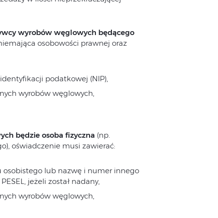
bywcy wyrobów węglowych będącego
 niemająca osobowości prawnej oraz
dentyfikacji podatkowej (NIP),
ywanych wyrobów węglowych,
ch będzie osoba fizyczna
(np.
), oświadczenie musi zawierać:
u osobistego lub nazwę i numer innego
SEL, jeżeli został nadany,
ywanych wyrobów węglowych,