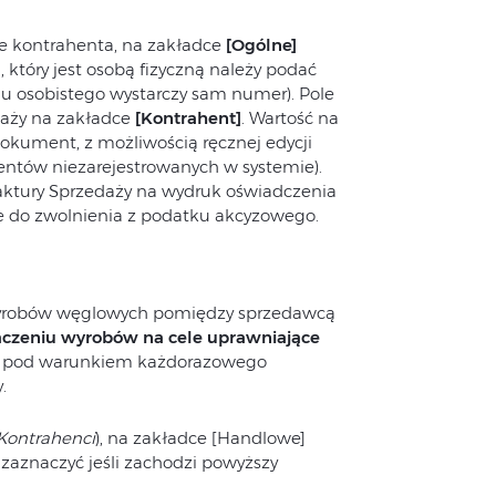
e kontrahenta, na zakładce
[Ogólne]
 który jest osobą fizyczną należy podać
 osobistego wystarczy sam numer). Pole
daży na zakładce
[Kontrahent]
. Wartość na
okument, z możliwością ręcznej edycji
entów niezarejestrowanych w systemie).
aktury Sprzedaży na wydruk oświadczenia
 do zwolnienia z podatku akcyzowego.
yrobów węglowych pomiędzy sprzedawcą
aczeniu wyrobów na cele uprawniające
pod warunkiem każdorazowego
.
Kontrahenci
), na zakładce [Handlowe]
 zaznaczyć jeśli zachodzi powyższy