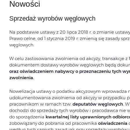
Nowości
Sprzedaż wyrobów węglowych
Na podstawie ustawy z 20 lipca 2018 r. o zmianie usta
Prawo celne, od 1 stycznia 2019 r. zmienią się zasady s
węglowych.
W celu zastosowania zwolnienia od akcyzy, transakcje 
dokumentem dostawy wyrobów węglowych będą doku
oraz oświadczeniem nabywcy o przeznaczeniu tych wy
zwolnienia.
Nowelizacja ustawy o podatku akcyzowym wprowadza n
udokumentowania zwolnienia od akcyzy w przypadku 
pracownikom w ramach tzw.
deputatów węglowych
. W
dochodzi do sprzedaży tych wyrobów i pracodawca nie w
do sporządzenia
kwartalnej listy uprawnionych odbior
zobowiązany do pobrania od pracownika
oświadczenia
o
według tych samych zasad jak przy sprzedaży wyrobów w