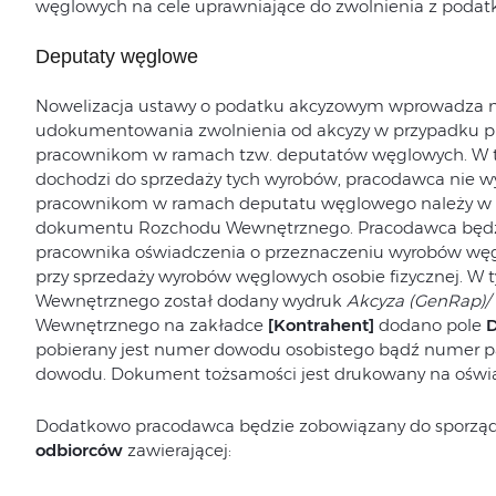
węglowych na cele uprawniające do zwolnienia z podat
Deputaty węglowe
Nowelizacja ustawy o podatku akcyzowym wprowadza n
udokumentowania zwolnienia od akcyzy w przypadku 
pracownikom w ramach tzw. deputatów węglowych. W ta
dochodzi do sprzedaży tych wyrobów, pracodawca nie wy
pracownikom w ramach deputatu węglowego należy w p
dokumentu Rozchodu Wewnętrznego. Pracodawca będzi
pracownika oświadczenia o przeznaczeniu wyrobów wę
przy sprzedaży wyrobów węglowych osobie fizycznej. W
Wewnętrznego został dodany wydruk
Akcyza (GenRap)/
Wewnętrznego na zakładce
[Kontrahent]
dodano pole
D
pobierany jest numer dowodu osobistego bądź numer pa
dowodu. Dokument tożsamości jest drukowany na oświ
Dodatkowo pracodawca będzie zobowiązany do sporzą
odbiorców
zawierającej: