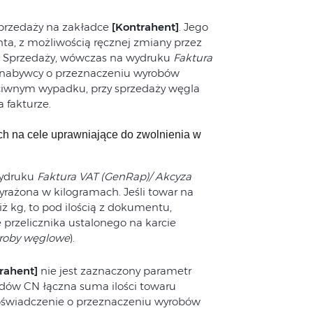
Sprzedaży na zakładce
[Kontrahent]
. Jego
nta, z możliwością ręcznej zmiany przez
ze Sprzedaży, wówczas na wydruku
Faktura
 nabywcy o przeznaczeniu wyrobów
ciwnym wypadku, przy sprzedaży węgla
 fakturze.
 na cele uprawniające do zwolnienia w
wydruku
Faktura VAT (GenRap)/ Akcyza
rażona w kilogramach. Jeśli towar na
ż kg, to pod ilością z dokumentu,
 przelicznika ustalonego na karcie
roby węglowe
).
rahent]
nie jest zaznaczony parametr
odów CN łączna suma ilości towaru
 oświadczenie o przeznaczeniu wyrobów