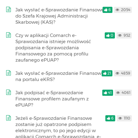
Jak wysłać e-Sprawozdanie Finansowe
6
2054
do Szefa Krajowej Administracji
Skarbowej (KAS)?
Czy w aplikacji Comarch e-
0
952
Sprawozdania istnieje możliwość
podpisania e-Sprawozdania
Finansowego za pomocą profilu
zaufanego ePUAP?
Jak wysłać e-Sprawozdanie Finansowe
21
4859
na portalu eKRS?
Jak podpisać e-Sprawozdanie
41
4061
Finansowe profilem zaufanym z
ePUAP?
Jeżeli e-Sprawozdanie Finansowe
6
1110
zostanie już opatrzone podpisem
elektronicznym, to po jego edycji w
aplikacji Comarch e-Sprawozdania, e-