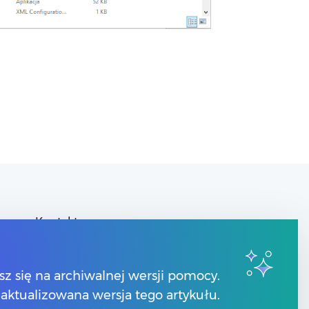
Kontakt
Znajdź Partnera Comarch
y
sz się na archiwalnej wersji pomocy.
 zaktualizowana wersja tego artykułu.