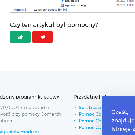
Czy ten artykuł był pomocny?
dzony program księgowy
Przydatne linki
70,000 firm prowadzi
Spis treści
Cześć,
wość przy pomocy Comarch
Pomoc Comarch Betterfl
znajduje
ptima
Pomoc Comarch e-Sklep
Pomoc Comarch HRM
Istnieje
aj zalety modułu