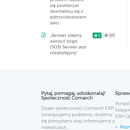
się powtarzał
skontaktuj się z
administratorem
sieci.
„Serwer zdalny
5
911
zwrócił błąd:
(503) Serwer jest
niedostępny”
Pytaj, pomagaj, udoskonalaj!
Spraw
Społeczność Comarch
Ponad 
Dzięki społeczności Comarch ERP
księgo
rozwiązujemy problemy, dzielimy
ERP O
się pomysłami oraz informujemy o
Pozn
nowościach.