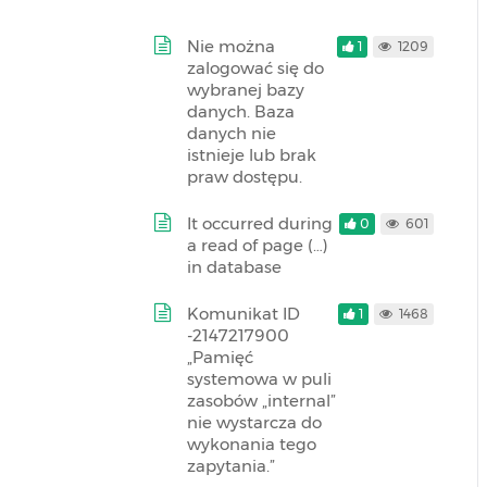
Nie można
1
1209
zalogować się do
wybranej bazy
danych. Baza
danych nie
istnieje lub brak
praw dostępu.
It occurred during
0
601
a read of page (…)
in database
Komunikat ID
1
1468
-2147217900
„Pamięć
systemowa w puli
zasobów „internal”
nie wystarcza do
wykonania tego
zapytania.”