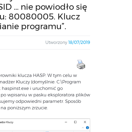
SID … nie powiodło się
u: 80080005. Klucz
ianie programu”.
Utworzony
18/07/2019
terowniki klucza HASP. W tym celu w
adżer Kluczy (domyślnie: C:\Program
 haspinst.exe i uruchomić go
zn. po wpisaniu w pasku eksploratora plików
pisujemy odpowiedni parametr. Sposób
na poniższym zrzucie.