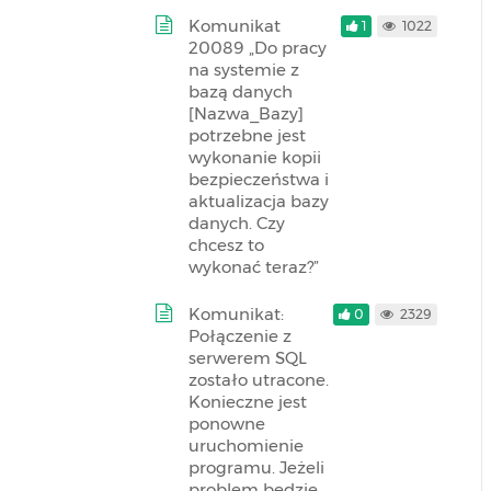
Komunikat
1
1022
20089 „Do pracy
na systemie z
bazą danych
[Nazwa_Bazy]
potrzebne jest
wykonanie kopii
bezpieczeństwa i
aktualizacja bazy
danych. Czy
chcesz to
wykonać teraz?”
Komunikat:
0
2329
Połączenie z
serwerem SQL
zostało utracone.
Konieczne jest
ponowne
uruchomienie
programu. Jeżeli
problem będzie