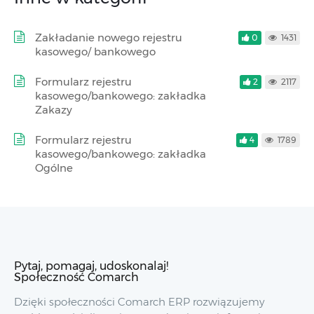
Zakładanie nowego rejestru
0
1431
kasowego/ bankowego
Formularz rejestru
2
2117
kasowego/bankowego: zakładka
Zakazy
Formularz rejestru
4
1789
kasowego/bankowego: zakładka
Ogólne
Pytaj, pomagaj, udoskonalaj!
Społeczność Comarch
Dzięki społeczności Comarch ERP rozwiązujemy