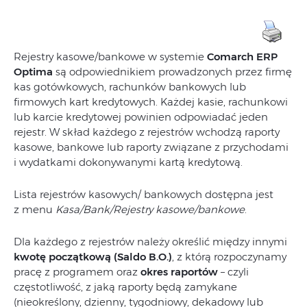
Rejestry kasowe/bankowe w systemie
Comarch ERP
Optima
są odpowiednikiem prowadzonych przez firmę
kas gotówkowych, rachunków bankowych lub
firmowych kart kredytowych. Każdej kasie, rachunkowi
lub karcie kredytowej powinien odpowiadać jeden
rejestr. W skład każdego z rejestrów wchodzą raporty
kasowe, bankowe lub raporty związane z przychodami
i wydatkami dokonywanymi kartą kredytową.
Lista rejestrów kasowych/ bankowych dostępna jest
z menu
Kasa/Bank/Rejestry kasowe/bankowe
.
Dla każdego z rejestrów należy określić między innymi
kwotę początkową (Saldo B.O.)
, z którą rozpoczynamy
pracę z programem oraz
okres raportów
– czyli
częstotliwość, z jaką raporty będą zamykane
(nieokreślony, dzienny, tygodniowy, dekadowy lub