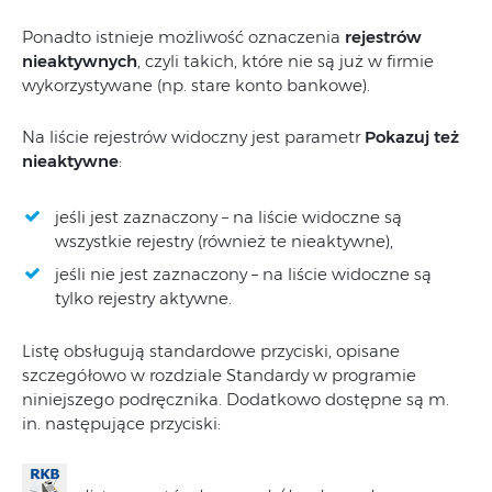
Ponadto istnieje możliwość oznaczenia
rejestrów
nieaktywnych
, czyli takich, które nie są już w firmie
wykorzystywane (np. stare konto bankowe).
Na liście rejestrów widoczny jest parametr
Pokazuj też
nieaktywne
:
jeśli jest zaznaczony – na liście widoczne są
wszystkie rejestry (również te nieaktywne),
jeśli nie jest zaznaczony – na liście widoczne są
tylko rejestry aktywne.
Listę obsługują standardowe przyciski, opisane
szczegółowo w rozdziale Standardy w programie
niniejszego podręcznika. Dodatkowo dostępne są m.
in. następujące przyciski: