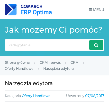
MENU
Jak możemy Ci pomóc?
Search
For
Strona główna
CRM i serwis
CRM
Oferty Handlowe
Narzędzia edytora
Narzędzia edytora
Kategoria
Oferty Handlowe
Utworzony
07/08/2017