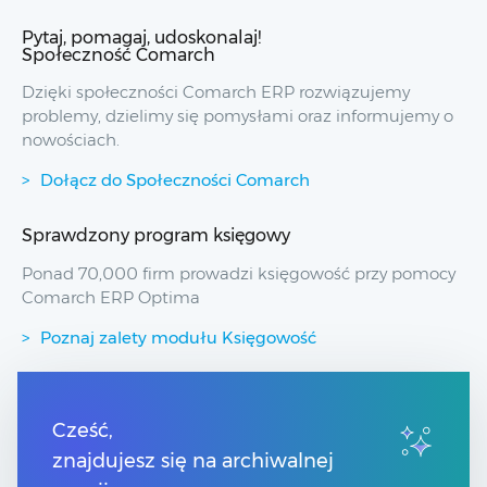
Pytaj, pomagaj, udoskonalaj!
Społeczność Comarch
Dzięki społeczności Comarch ERP rozwiązujemy
problemy, dzielimy się pomysłami oraz informujemy o
nowościach.
Dołącz do Społeczności Comarch
Sprawdzony program księgowy
Ponad 70,000 firm prowadzi księgowość przy pomocy
Comarch ERP Optima
Poznaj zalety modułu Księgowość
Przydatne linki
Cześć,
znajdujesz się na archiwalnej
Spis treści
Pomoc Comarch Betterfly