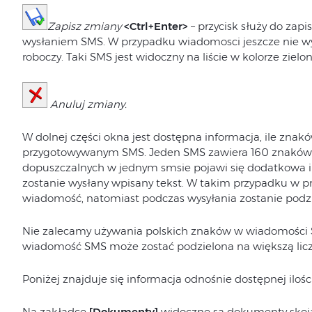
Zapisz zmiany
<Ctrl+Enter>
– przycisk służy do zap
wysłaniem SMS. W przypadku wiadomosci jeszcze nie wys
roboczy. Taki SMS jest widoczny na liście w kolorze ziel
Anuluj zmiany.
W dolnej części okna jest dostępna informacja, ile znak
przygotowywanym SMS. Jeden SMS zawiera 160 znaków. 
dopuszczalnych w jednym smsie pojawi się dodatkowa in
zostanie wysłany wpisany tekst. W takim przypadku w p
wiadomość, natomiast podczas wysyłania zostanie podzi
Nie zalecamy używania polskich znaków w wiadomości S
wiadomość SMS może zostać podzielona na większą lic
Poniżej znajduje się informacja odnośnie dostępnej iloś
Na zakładce
[Dokumenty]
widoczne są dokumenty skoja