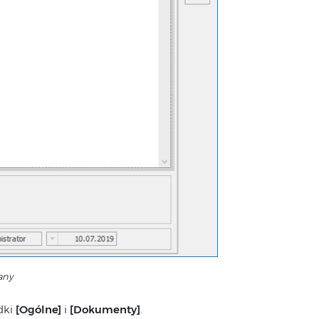
any
dki
[Ogólne]
i
[Dokumenty]
.