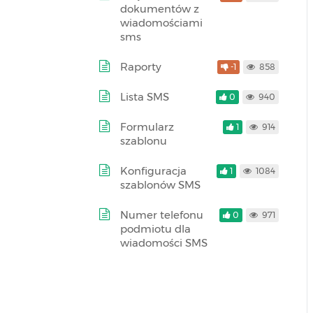
dokumentów z
wiadomościami
sms
Raporty
-1
858
Lista SMS
0
940
Formularz
1
914
szablonu
Konfiguracja
1
1084
szablonów SMS
Numer telefonu
0
971
podmiotu dla
wiadomości SMS