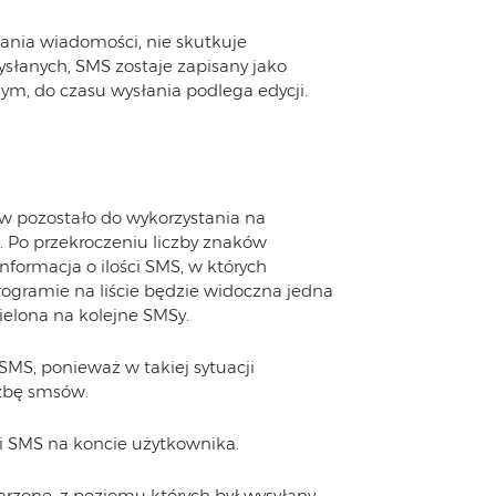
isania wiadomości, nie skutkuje
łanych, SMS zostaje zapisany jako
onym, do czasu wysłania podlega edycji.
ów pozostało do wykorzystania na
Po przekroczeniu liczby znaków
formacja o ilości SMS, w których
rogramie na liście będzie widoczna jedna
elona na kolejne SMSy.
MS, ponieważ w takiej sytuacji
zbę smsów.
ci SMS na koncie użytkownika.
rzone, z poziomu których był wysyłany