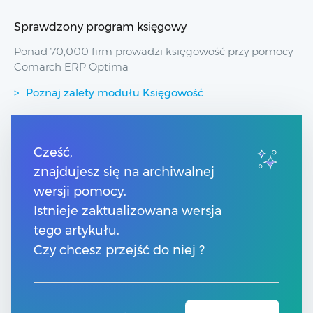
Sprawdzony program księgowy
Ponad 70,000 firm prowadzi księgowość przy pomocy
Comarch ERP Optima
Poznaj zalety modułu Księgowość
Przydatne linki
Cześć,
znajdujesz się na archiwalnej
Spis treści
Pomoc Comarch Betterfly
wersji pomocy.
Pomoc Comarch e-Sklep
Istnieje zaktualizowana wersja
Pomoc Comarch HRM
tego artykułu.
Czy chcesz przejść do niej ?
Kontakt
Znajdź Partnera Comarch