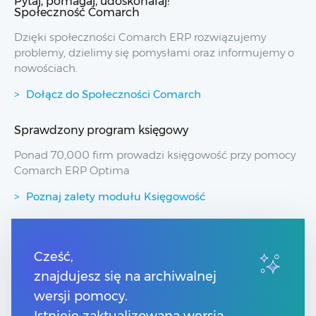
Pytaj, pomagaj, udoskonalaj!
Społeczność Comarch
Dzięki społeczności Comarch ERP rozwiązujemy
problemy, dzielimy się pomysłami oraz informujemy o
nowościach.
Dołącz do Społeczności Comarch
Sprawdzony program księgowy
Ponad 70,000 firm prowadzi księgowość przy pomocy
Comarch ERP Optima
Poznaj zalety modułu Księgowość
Przydatne linki
Cześć,
znajdujesz się na archiwalnej
Spis treści
Pomoc Comarch Betterfly
wersji pomocy.
Pomoc Comarch e-Sklep