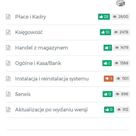
Płace i Kadry
28
2600
Księgowość
10
2478
Handel z magazynem
1
1479
Ogólne i Kasa/Bank
2
1388
Instalacja i reinstalacja systemu
-1
1101
Serwis
0
996
Aktualizacje po wydaniu wersji
0
912