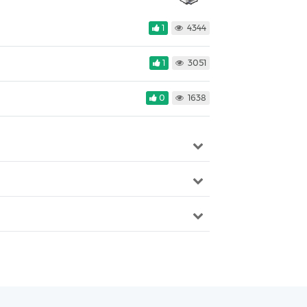
1
4344
1
3051
0
1638