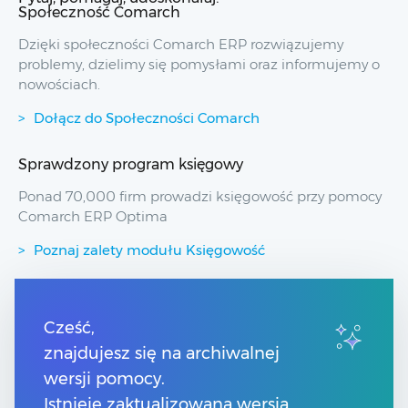
Społeczność Comarch
Dzięki społeczności Comarch ERP rozwiązujemy
problemy, dzielimy się pomysłami oraz informujemy o
nowościach.
Dołącz do Społeczności Comarch
Sprawdzony program księgowy
Ponad 70,000 firm prowadzi księgowość przy pomocy
Comarch ERP Optima
Poznaj zalety modułu Księgowość
Przydatne linki
Cześć,
znajdujesz się na archiwalnej
Spis treści
Pomoc Comarch Betterfly
wersji pomocy.
Pomoc Comarch e-Sklep
Istnieje zaktualizowana wersja