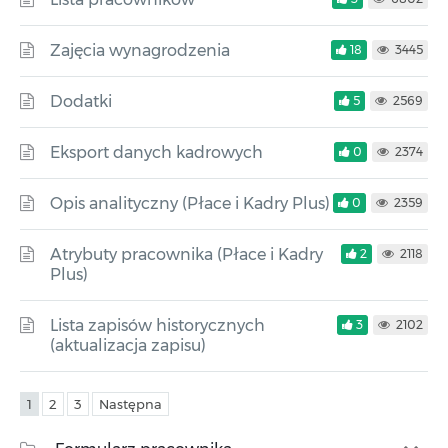
Zajęcia wynagrodzenia
18
3445
Dodatki
5
2569
Eksport danych kadrowych
0
2374
Opis analityczny (Płace i Kadry Plus)
0
2359
Atrybuty pracownika (Płace i Kadry
2
2118
Plus)
Lista zapisów historycznych
3
2102
(aktualizacja zapisu)
1
2
3
Następna