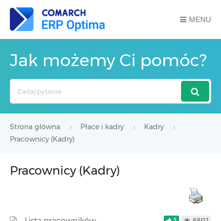
MENU
Jak możemy Ci pomóc?
Search
For
Strona główna
Płace i kadry
Kadry
Pracownicy (Kadry)
Pracownicy (Kadry)
Lista pracowników
3
6802