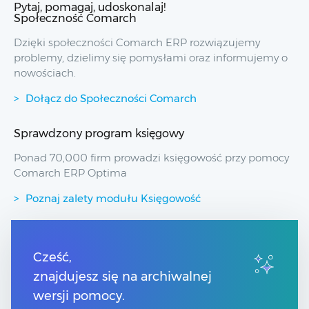
Pytaj, pomagaj, udoskonalaj!
Społeczność Comarch
Dzięki społeczności Comarch ERP rozwiązujemy
problemy, dzielimy się pomysłami oraz informujemy o
nowościach.
Dołącz do Społeczności Comarch
Sprawdzony program księgowy
Ponad 70,000 firm prowadzi księgowość przy pomocy
Comarch ERP Optima
Poznaj zalety modułu Księgowość
Przydatne linki
Cześć,
znajdujesz się na archiwalnej
Spis treści
Pomoc Comarch Betterfly
wersji pomocy.
Pomoc Comarch e-Sklep