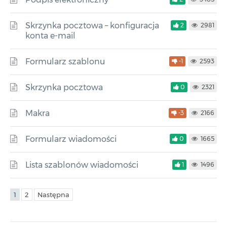
Skrzynka pocztowa – konfiguracja
2
2981
konta e-mail
Formularz szablonu
-1
2593
Skrzynka pocztowa
0
2321
Makra
-3
2166
Formularz wiadomości
0
1665
Lista szablonów wiadomości
1
1496
1
2
Następna