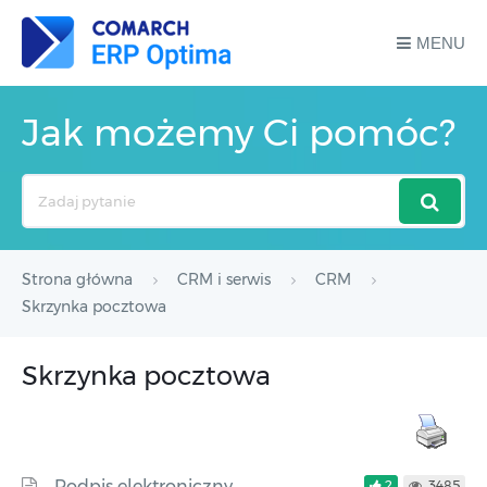
MENU
Jak możemy Ci pomóc?
Search
For
Strona główna
CRM i serwis
CRM
Skrzynka pocztowa
Skrzynka pocztowa
Podpis elektroniczny
2
3485