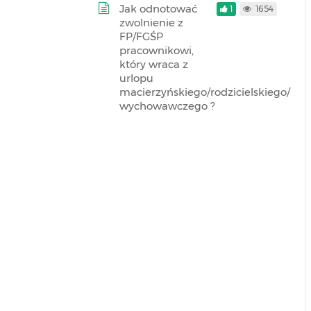
Jak odnotować
1
1654
zwolnienie z
FP/FGŚP
pracownikowi,
który wraca z
urlopu
macierzyńskiego/rodzicielskiego/
wychowawczego ?