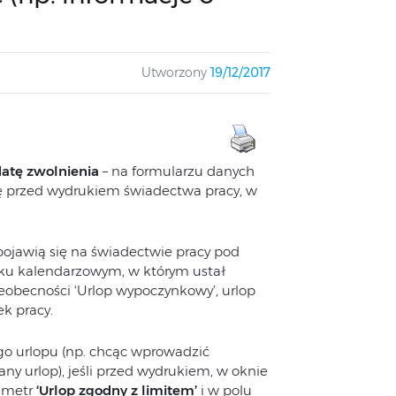
Utworzony
19/12/2017
atę zwolnienia
– na formularzu danych
ię przed wydrukiem świadectwa pracy, w
ojawią się na świadectwie pracy pod
roku kalendarzowym, w którym ustał
ieobecności ‘Urlop wypoczynkowy’, urlop
k pracy.
o urlopu (np. chcąc wprowadzić
y urlop), jeśli przed wydrukiem, w oknie
rametr
‘Urlop zgodny z limitem’
i w polu