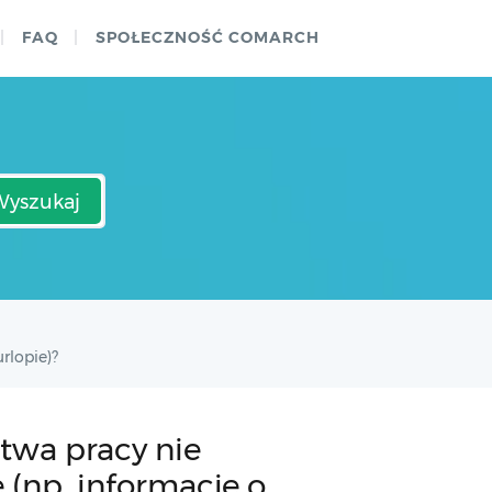
FAQ
SPOŁECZNOŚĆ COMARCH
Wyszukaj
rlopie)?
twa pracy nie
 (np. informacje o