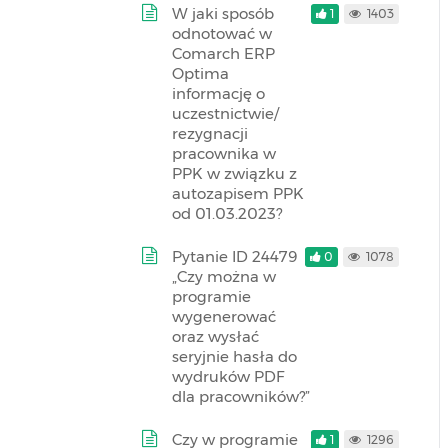
W jaki sposób
1
1403
odnotować w
Comarch ERP
Optima
informację o
uczestnictwie/
rezygnacji
pracownika w
PPK w związku z
autozapisem PPK
od 01.03.2023?
Pytanie ID 24479
0
1078
„Czy można w
programie
wygenerować
oraz wysłać
seryjnie hasła do
wydruków PDF
dla pracowników?”
Czy w programie
1
1296