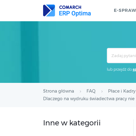
E-SPRA
Search
For
lub przejdź do
s
Strona główna
FAQ
Płace i Kadry
Dlaczego na wydruku świadectwa pracy nie u
Inne w kategorii