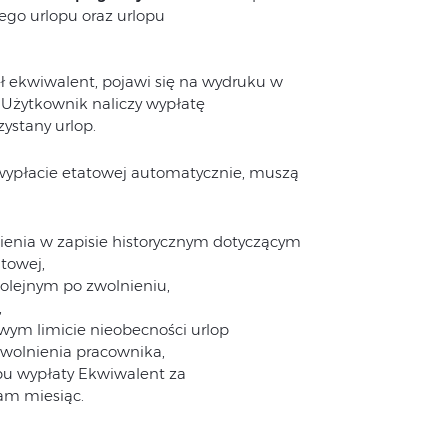
nego urlopu oraz urlopu
tał ekwiwalent, pojawi się na wydruku w
i Użytkownik naliczy wypłatę
ystany urlop.
 wypłacie etatowej automatycznie, muszą
enia w zapisie historycznym dotyczącym
atowej,
olejnym po zwolnieniu,
,
ym limicie nieobecności urlop
zwolnienia pracownika,
pu wypłaty Ekwiwalent za
sam miesiąc.