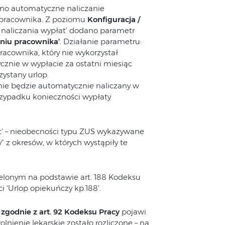
o automatyczne naliczanie
 pracownika. Z poziomu
Konfiguracja /
 naliczania wypłat’ dodano parametr
niu pracownika’
. Działanie parametru:
acownika, który nie wykorzystał
nie w wypłacie za ostatni miesiąc
ystany urlop.
nie będzie automatycznie naliczany w
rzypadku konieczności wypłaty
’ – nieobecności typu ZUS wykazywane
 z okresów, w których wystąpiły te
elonym na podstawie art. 188 Kodeksu
i ‘Urlop opiekuńczy kp.188’.
zgodnie z art. 92 Kodeksu Pracy
pojawi
nienie lekarskie zostało rozliczone – na