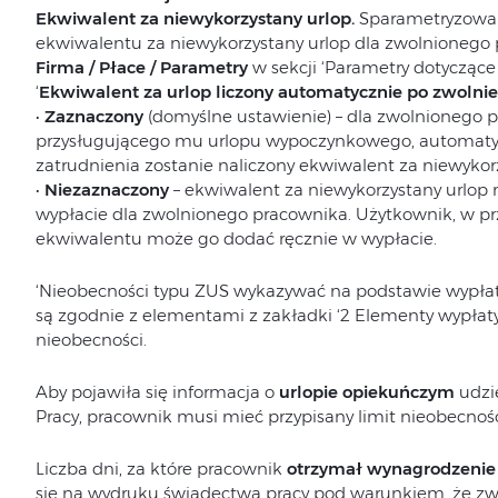
Ekwiwalent za niewykorzystany urlop.
Sparametryzowan
ekwiwalentu za niewykorzystany urlop dla zwolnionego
Firma / Płace / Parametry
w sekcji ‘Parametry dotyczące
‘
Ekwiwalent za urlop liczony automatycznie po zwolnie
•
Zaznaczony
(domyślne ustawienie) – dla zwolnionego pr
przysługującego mu urlopu wypoczynkowego, automatycz
zatrudnienia zostanie naliczony ekwiwalent za niewykorz
•
Niezaznaczony
– ekwiwalent za niewykorzystany urlop 
wypłacie dla zwolnionego pracownika. Użytkownik, w p
ekwiwalentu może go dodać ręcznie w wypłacie.
‘Nieobecności typu ZUS wykazywać na podstawie wypłat
są zgodnie z elementami z zakładki ‘2 Elementy wypłaty”
nieobecności.
Aby pojawiła się informacja o
urlopie opiekuńczym
udzi
Pracy, pracownik musi mieć przypisany limit nieobecnośc
Liczba dni, za które pracownik
otrzymał wynagrodzenie 
się na wydruku świadectwa pracy pod warunkiem, że zwol