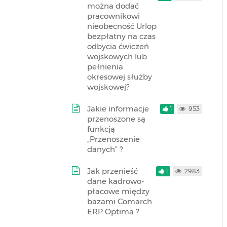
można dodać
pracownikowi
nieobecność Urlop
bezpłatny na czas
odbycia ćwiczeń
wojskowych lub
pełnienia
okresowej służby
wojskowej?
Jakie informacje
1
953
przenoszone są
funkcją
„Przenoszenie
danych” ?
Jak przenieść
1
2983
dane kadrowo-
płacowe między
bazami Comarch
ERP Optima ?