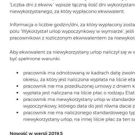
‘Liczba dni z ekwiw.’ wpisze łączną ilość dni wykorzysta
niewykorzystanego, za który wypłacono ekwiwalent.
Informacja o liczbie godzin/dni, za który wypłacony zos
polu 'Wykorzystał urlop wypoczynkowy w wymiarze’,
jeśl
pracownikowi z rozliczonym ekwiwalentem za niewykorz
Aby ekwiwalent za niewykorzystany urlop naliczył się w
być spełnione warunki:
pracownik ma odnotowaną w kadrach datę zwolni
okresu, za który jest naliczona wypłata na liście et
pracownik nie ma przedłużonej umowy z dniem k
wypłata jest naliczana na liście płac o rodzaju Etat
pracownik ma niewykorzystany urlop w standardow
wypoczynkowy, którego data do jest równa dacie 
pracownik nie ma naliczonego standardowego ty
niewykorzystany urlop, na innej liście płac za ten 
Nowość w wersji 2019.5