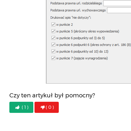
Czy ten artykuł był pomocny?
( 1 )
( 0 )