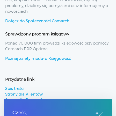
problemy, dzielimy się pomysłami oraz informujemy o
nowościach.
Dołącz do Społeczności Comarch
Sprawdzony program księgowy
Ponad 70,000 firm prowadzi księgowość przy pomocy
Comarch ERP Optima
Poznaj zalety modułu Księgowość
Przydatne linki
Spis treści
Strony dla Klientów
Strony dla Partnerów
Pomoc Comarch ERP
Pomoc Comarch Betterfly
Cześć,