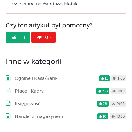
wspierana na Windows Mobile.
Czy ten artykuł był pomocny?
( 1 )
( 0 )
Inne w kategorii
Ogólne i Kasa/Bank
13
1165
Płace i Kadry
198
1681
Księgowość
28
1463
Handel z magazynem
10
1085