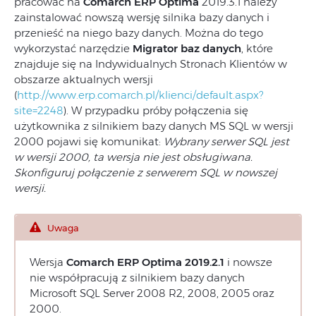
pracować na
Comarch ERP Optima
2019.3.1 należy
zainstalować nowszą wersję silnika bazy danych i
przenieść na niego bazy danych. Można do tego
wykorzystać narzędzie
Migrator baz danych
, które
znajduje się na Indywidualnych Stronach Klientów w
obszarze aktualnych wersji
(
http://www.erp.comarch.pl/klienci/default.aspx?
site=2248
). W przypadku próby połączenia się
użytkownika z silnikiem bazy danych MS SQL w wersji
2000 pojawi się komunikat:
Wybrany serwer SQL jest
w wersji 2000, ta wersja nie jest obsługiwana.
Skonfiguruj połączenie z serwerem SQL w nowszej
wersji.
Uwaga
Wersja
Comarch ERP Optima 2019.2.1
i nowsze
nie współpracują z silnikiem bazy danych
Microsoft SQL Server 2008 R2, 2008, 2005 oraz
2000.