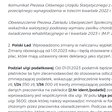
Komunikat Prezesa Głównego Urzędu Statystycznego z dn
przeciętnego wynagrodzenia w trzecim kwartale 2022 r. (
Obwieszczenie Prezesa Zakładu Ubezpieczeń Społecznych
wskaźnika waloryzacji podstawy wymiaru zasiłku chorob
świadczenia rehabilitacyjnego w I kwartale 2023 r. (M.P. z
2.
Polski Ład
. Wprowadzono zmiany w naliczaniu wypłat 
Zmiany obowiązują od 1.01.2023 roku i będą stosowane
płac, które mają ustawiony okres deklaracji jako styczeń 
Podział ulgi podatkowej
. Od 01.01.2023 podatnik będz
płatników (w tym zleceniodawców) do stosowania odlicz
zmniejszającej podatek, wskazując jednocześnie kwotę d
zł),
1/24
(150 zł),
1/36
(100 zł) kwoty zmniejszającej poda
danych pracownika na zakładce
[2.Nr ident./podatki]
zos
wprowadzany jest współczynnik dla ulgi. W polu
Ulga p
ulgi 3600, obok której należy wprowadzić mnożnik w form
złożonym przez pracownika oświadczeniem. Podczas aktu
pracowników, którzy mają ustawione prawo do ulgi mnożn