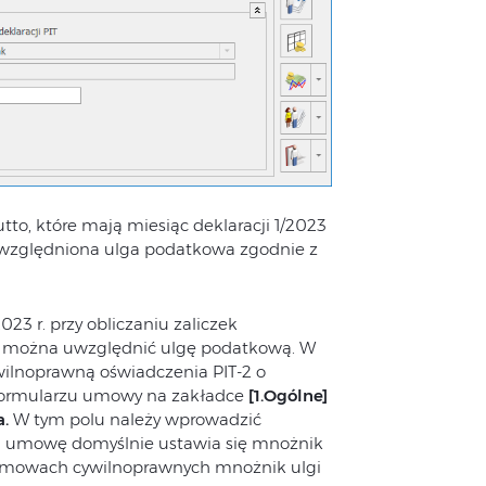
utto, które mają miesiąc deklaracji 1/2023
 uwzględniona ulga podatkowa zgodnie z
023 r. przy obliczaniu zaliczek
e można uwzględnić ulgę podatkową. W
ilnoprawną oświadczenia PIT-2 o
 formularzu umowy na zakładce
[1.Ogólne]
a.
W tym polu należy wprowadzić
ową umowę domyślnie ustawia się mnożnik
w umowach cywilnoprawnych mnożnik ulgi