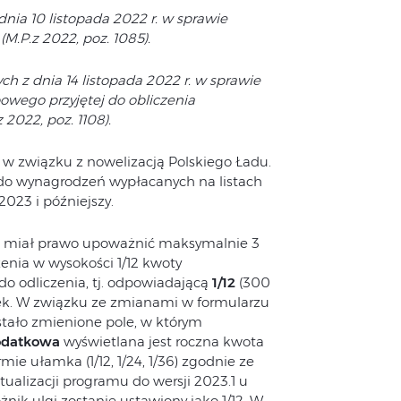
ia 10 listopada 2022 r. w sprawie
M.P.z 2022, poz. 1085).
 z dnia 14 listopada 2022 r. w sprawie
owego przyjętej do obliczenia
 2022, poz. 1108).
w związku z nowelizacją Polskiego Ładu.
 do wynagrodzeń wypłacanych na listach
2023 i późniejszy.
ie miał prawo upoważnić maksymalnie 3
enia w wysokości 1/12 kwoty
o odliczenia, tj. odpowiadającą
1/12
(300
tek. W związku ze zmianami w formularzu
tało zmienione pole, w którym
odatkowa
wyświetlana jest roczna kwota
ie ułamka (1/12, 1/24, 1/36) zgodnie ze
alizacji programu do wersji 2023.1 u
ik ulgi zostanie ustawiony jako 1/12. W