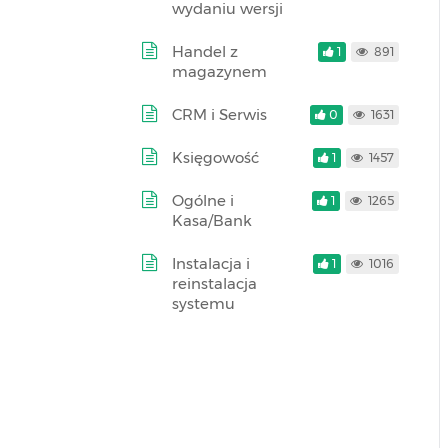
wydaniu wersji
Handel z
1
891
magazynem
CRM i Serwis
0
1631
Księgowość
1
1457
Ogólne i
1
1265
Kasa/Bank
Instalacja i
1
1016
reinstalacja
systemu