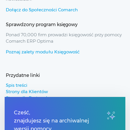
Dołącz do Społeczności Comarch
Sprawdzony program księgowy
Ponad 70,000 firm prowadzi księgowość przy pomocy
Comarch ERP Optima
Poznaj zalety modułu Księgowość
Przydatne linki
Spis treści
Strony dla Klientów
Strony dla Partnerów
Pomoc Comarch ERP
Pomoc Comarch Betterfly
Cześć,
Pomoc Comarch e-Sklep
znajdujesz się na archiwalnej
Pomoc Comarch HRM
wersji pomocy.