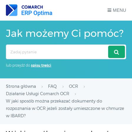
MENU
Jak możemy Ci pomóc?
Search
For
lub przejdź do
spisu treści
Strona główna
FAQ
OCR
Działanie Usługi Comarch OCR
W jaki sposób można przekazać dokumenty do
rozpoznania w OCR jeżeli zostały umieszczone w chmurze
w IBARD?