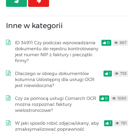
Inne w kategorii
ID 34911 Czy podczas wprowadzania
0
867
dokumentu do rejestru kontrolowany
jest numer NIP z faktury i pieczątki
firmy?
Dlaczego w obiegu dokumentów
1
755
kolumna Udostępnij dla usługi OCR
jest niewidoczna?
Czy za pomocą usługi Comarch OCR
0
1080
można rozpoznać faktury
wielostronicowe?
W jaki sposób robić zdjęcia/skany, aby
1
781
zmaksymalizować poprawność