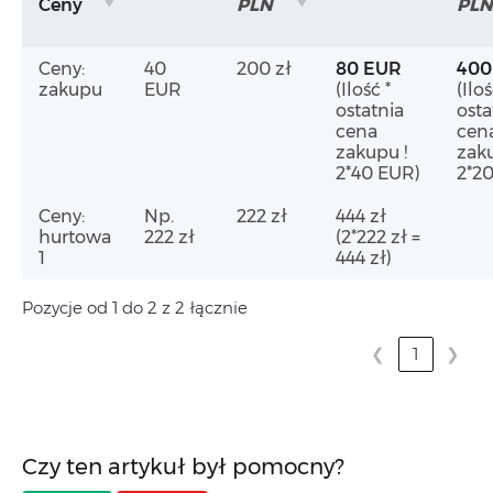
Ceny
PLN
PLN
Ceny:
40
200 zł
80 EUR
400
zakupu
EUR
(Ilość *
(Iloś
ostatnia
osta
cena
cen
zakupu !
zaku
2*40 EUR)
2*20
Ceny:
Np.
222 zł
444 zł
hurtowa
222 zł
(2*222 zł =
1
444 zł)
Pozycje od 1 do 2 z 2 łącznie
❮
1
❯
Czy ten artykuł był pomocny?