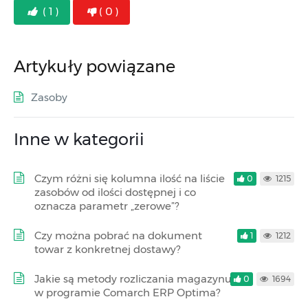
( 1 )
( 0 )
Artykuły powiązane
Zasoby
Inne w kategorii
Czym różni się kolumna ilość na liście
0
1215
zasobów od ilości dostępnej i co
oznacza parametr „zerowe”?
Czy można pobrać na dokument
1
1212
towar z konkretnej dostawy?
Jakie są metody rozliczania magazynu
0
1694
w programie Comarch ERP Optima?