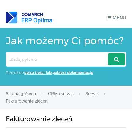
MENU
Jak możemy Ci pomóc?
Search
For
Przejdź do
spisu treści lub pobierz dokumentację
Strona główna
CRM i serwis
Serwis
Fakturowanie zleceń
Fakturowanie zleceń