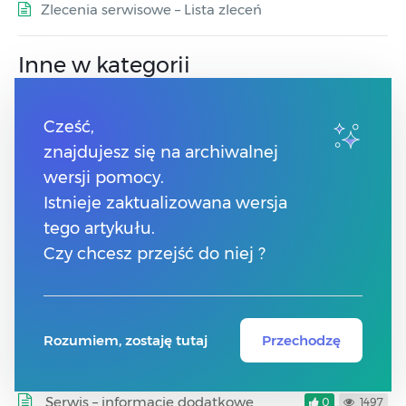
Zlecenia serwisowe – Lista zleceń
Inne w kategorii
Formularz urządzenia – Zakładka
0
528
Cześć,
Dokumenty
znajdujesz się na archiwalnej
Wskazanie dostaw na Zleceniach
0
874
wersji pomocy.
serwisowych.
Istnieje zaktualizowana wersja
tego artykułu.
Procedura OSS na dokumencie
0
1062
zlecenia serwisowego
Czy chcesz przejść do niej ?
Informacje o firmie – Serwis
0
1602
Generowanie dokumentów Zlecenia
0
1385
Rozumiem, zostaję tutaj
Przechodzę
nadania przesyłki z poziomu
dokumentu Zlecenia serwisowego.
Serwis – informacje dodatkowe
0
1497