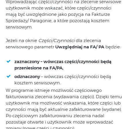
Wprowadzając części/czynności na zlecenie serwisowe
użytkownik może wskazać, które części/czynności
mają być uwzględnione jako pozycja na Fakturze
Sprzedaży/ Paragonie, a które pozostają kosztem
serwisowym.
Jeżeli na oknie
Części/Czynności
dla zlecenia
serwisowego parametr
Uwzględniaj na FA/ PA
będzie:
zaznaczony
– wówczas części/czynności będą
przeniesione na FA/PA,
odznaczony
– wówczas części/czynności będą
kosztem serwisowym.
W programie istnieje możliwość częściowego
fakturowania zlecenia (wydawania części). Dzięki temu
użytkownik ma możliwość wskazania, które części lub
czynności mają być aktualnie zafakturowane (wydane).
Po częściowym zafakturowaniu zlecenia nadal
pozostaje otwarte i użytkownik może wprowadzać
zmiany (nowe części i czynności).