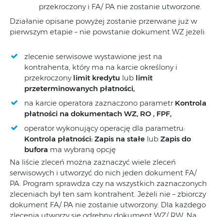
przekroczony i FA/ PA nie zostanie utworzone.
Działanie opisane powyżej zostanie przerwane już w
pierwszym etapie – nie powstanie dokument WZ jeżeli:
zlecenie serwisowe wystawione jest na
kontrahenta, który ma na karcie określony i
przekroczony
limit kredytu
lub
limit
przeterminowanych płatności,
na karcie operatora zaznaczono parametr
Kontrola
płatności na dokumentach WZ, RO , FPF,
operator wykonujący operację dla parametru:
Kontrola płatności: Zapis na stałe
lub
Zapis do
bufora
ma wybraną opcję
Na liście zleceń można zaznaczyć wiele zleceń
serwisowych i utworzyć do nich jeden dokument FA/
PA. Program sprawdza czy na wszystkich zaznaczonych
zleceniach był ten sam kontrahent. Jeżeli nie – zbiorczy
dokument FA/ PA nie zostanie utworzony. Dla każdego
zlecenia utworzy się odrębny dokument WZ/ RW. Na