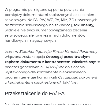
W programie pamiętane są pełne powiązania
pomiędzy dokumentami skojarzonymi ze zleceniem
serwisowym. Na FA, RW, WZ, PA, MM, ZD utworzonych
do zlecenia serwisowego, na zakładce
[Dokumenty]
widnieje nie tylko numer powiązanego zlecenia
serwisowego, ale również innych dokumentów
handlowych i magazynowych.
Jeżeli w
Start/Konfiguracja/ Firma/ Handel/ Parametry
włączona została opcja
Ostrzegaj przed trwałym
zapisem
dokumentu z kontrahentem !Nieokreślony!
to
podczas generowania FA/ RW/ WZ do zlecenia
wystawionego dla kontrahenta nieokreślonego
program generuje komunikat:
Czy zapisać dokument
z kontrahentem nieokreślonym?
(Tak/ Nie).
Przekształcenie do FA/ PA
Na liście zleceń serwisowych znajdują się przyciski