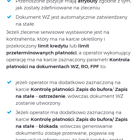
Przenoszone pozycje mają
atrybuty
zgodne z tym,
jak zostały zdefiniowane na zleceniu.
Dokument WZ jest autom
atycznie zatwierdzany
na stałe.
Jeżeli zlecenie serwisowe wystawione jest na
kontrahenta, który ma na karcie określony i
przekroczony
limit kredytu
lub
limit
przeterminowanych płatności
, a operator wykonujący
operację ma na karcie zaznaczony parametr
Kontrola
płatności na dokumentach WZ, RO, FPF
to
:
jeżeli operator ma dodatkowo zaznaczoną na
karcie
Kontro
lę płatności: Zapis do bufora
/
Zapis
na stałe
–
ostrzeżenie
, wówczas dokument WZ
zostanie utworzony.
Jeżeli operator ma dodatkowo zaznaczoną na
karcie
Kontrolę płatności: Zapis do bufora/ Zapis
na stałe
–
blokada
, wówczas generowanie
dokumentu zostaje przerwane, pojawia się
komunikat informujący, że limit kredytu został