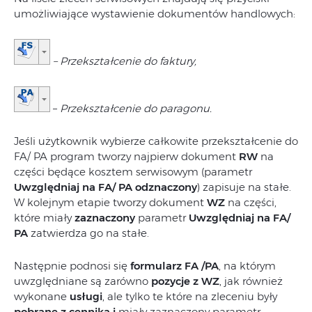
umożliwiające wystawienie dokumentów handlowych:
– Przekształcenie do faktury,
–
Przekształcenie do paragonu.
Jeśli użytkownik wybierze całkowite przekształcenie do
FA/ PA program tworzy najpierw dokument
RW
na
części będące kosztem serwisowym (parametr
Uwzględniaj na FA/ PA odznaczony
) zapisuje na stałe.
W kolejnym etapie tworzy dokument
WZ
na części,
które miały
zaznaczony
parametr
Uwzględniaj na FA/
PA
zatwierdza go na stałe.
Następnie podnosi się
formularz FA /PA
, na którym
uwzględniane są zarówno
pozycje z WZ
, jak również
wykonane
usługi
, ale tylko te które na zleceniu były
pobrane z cennika
i
miały zaznaczony parametr