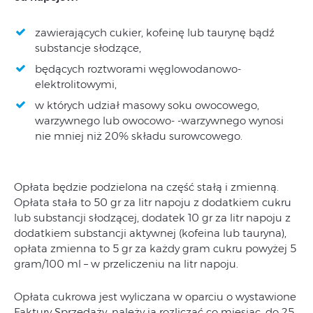
zawierających cukier, kofeinę lub taurynę bądź
substancje słodzące,
będących roztworami węglowodanowo-
elektrolitowymi,
w których udział masowy soku owocowego,
warzywnego lub owocowo- -warzywnego wynosi
nie mniej niż 20% składu surowcowego.
Opłata będzie podzielona na część stałą i zmienną.
Opłata stała to 50 gr za litr napoju z dodatkiem cukru
lub substancji słodzącej, dodatek 10 gr za litr napoju z
dodatkiem substancji aktywnej (kofeina lub tauryna),
opłata zmienna to 5 gr za każdy gram cukru powyżej 5
gram/100 ml – w przeliczeniu na litr napoju.
Opłata cukrowa jest wyliczana w oparciu o wystawione
Faktury Sprzedaży, należy ją rozliczać co miesiąc, do 25