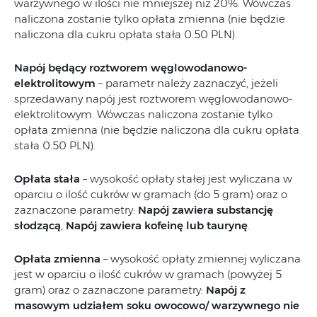
warzywnego w ilości nie mniejszej niż 20%. Wówczas
naliczona zostanie tylko opłata zmienna (nie będzie
naliczona dla cukru opłata stała 0.50 PLN).
Napój będący roztworem węglowodanowo-
elektrolitowym
– parametr należy zaznaczyć, jeżeli
sprzedawany napój jest roztworem węglowodanowo-
elektrolitowym. Wówczas naliczona zostanie tylko
opłata zmienna (nie będzie naliczona dla cukru opłata
stała 0.50 PLN).
Opłata stała
– wysokość opłaty stałej jest wyliczana w
oparciu o ilość cukrów w gramach (do 5 gram) oraz o
zaznaczone parametry:
Napój zawiera substancję
słodzącą
,
Napój zawiera kofeinę lub taurynę
.
Opłata zmienna
– wysokość opłaty zmiennej wyliczana
jest w oparciu o ilość cukrów w gramach (powyżej 5
gram) oraz o zaznaczone parametry:
Napój z
masowym udziałem soku owocowo/ warzywnego nie