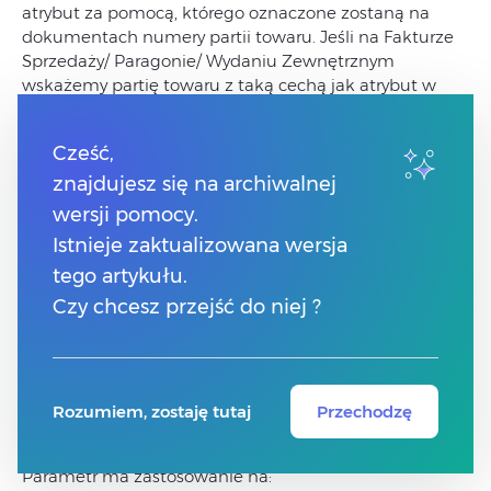
atrybut za pomocą, którego oznaczone zostaną na
dokumentach numery partii towaru. Jeśli na Fakturze
Sprzedaży/ Paragonie/ Wydaniu Zewnętrznym
wskażemy partię towaru z taką cechą jak atrybut w
konfiguracji, to wartości tej cechy zostaną
automatycznie przeniesione do tego pola podczas
Cześć,
zapisu dokumentu na stałe. Numery partii towaru
można również uzupełnić ręcznie.
znajdujesz się na archiwalnej
wersji pomocy.
Uwzględnianie opłaty cukrowej w cenie sprzedaży
Istnieje zaktualizowana wersja
tego artykułu.
Aby automatycznie doliczyć kwotę opłaty cukrowej do
domyślnej ceny sprzedaży, należy w menu
Czy chcesz przejść do niej ?
Start/Konfiguracja firmy/ Magazyn/ Opłata cukrowa
zaznaczyć parametr
Powiększaj cenę o kwotę opłaty
cukrowej
. Wówczas domyślna cena towaru pobrana na
dokument z karty towaru zostanie powiększona o
Rozumiem, zostaję tutaj
Przechodzę
łączną kwotę opłaty wyliczoną na karcie towaru.
Parametr ma zastosowanie na: