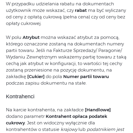
W przypadku udzielania rabatu na dokumentach
użytkownik może wskazać, czy
rabat
ma być wyliczany
od ceny z opłatą cukrową (pełna cena) czy od ceny bez
opłaty cukrowej.
W polu
Atrybut
można wskazać atrybut za pomocą,
którego oznaczone zostaną na dokumentach numery
partii towaru. Jeśli na Fakturze Sprzedaży/ Paragonie/
Wydaniu Zewnętrznym wskażemy partię towaru z taką
cechą jak atrybut w konfiguracji, to wartości tej cechy
zostaną przeniesione na pozycję dokumentu, na
zakładkę
[Cukier]
do pola
Numer partii towaru
podczas zapisu dokumentu na stałe.
Kontrahenci
Na karcie kontrahenta, na zakładce
[Handlowe]
dodano parametr
Kontrahent opłaca podatek
cukrowy
. Jest on widoczny wyłącznie dla
kontrahentów o statusie
krajowy
lub
podatnikiem jest