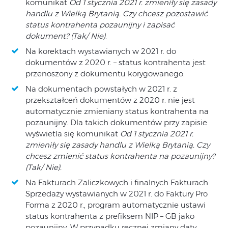
komunikat
Od 1 stycznia 2021 r. zmieniły się zasady
handlu z Wielką Brytanią. Czy chcesz pozostawić
status kontrahenta pozaunijny i zapisać
dokument? (Tak/ Nie)
.
Na korektach wystawianych w 2021 r. do
dokumentów z 2020 r. – status kontrahenta jest
przenoszony z dokumentu korygowanego.
Na dokumentach powstałych w 2021 r. z
przekształceń dokumentów z 2020 r. nie jest
automatycznie zmieniany status kontrahenta na
pozaunijny. Dla takich dokumentów przy zapisie
wyświetla się komunikat
Od 1 stycznia 2021 r.
zmieniły się zasady handlu z Wielką Brytanią. Czy
chcesz zmienić status kontrahenta na pozaunijny?
(Tak/ Nie).
Na Fakturach Zaliczkowych i finalnych Fakturach
Sprzedaży wystawianych w 2021 r. do Faktury Pro
Forma z 2020 r., program automatycznie ustawi
status kontrahenta z prefiksem NIP – GB jako
pozaunijny. W przypadku ręcznej zmiany daty