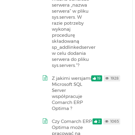
serwera „nazwa
serwera” w pliku
sys.servers. W
razie potrzeby
wykonaj
procedurę
składowaną
sp_addlinkedserver
w celu dodania
serwera do pliku
sys.servers.”?
Z jakimi wersjami
19
1928
Microsoft SQL
Server
współpracuje
Comarch ERP
Optima ?
Czy Comarch ERP
2
1065
Optima może
pracować na