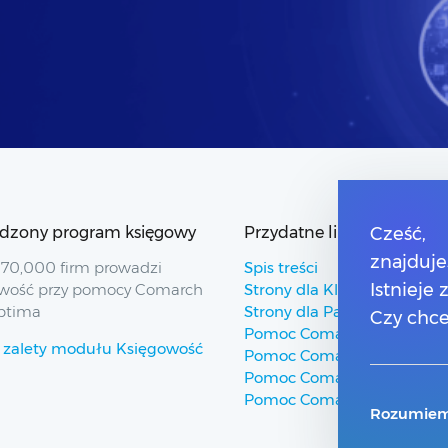
dzony program księgowy
Przydatne linki
Cześć,
znajduje
70,000 firm prowadzi
Spis treści
Istnieje
wość przy pomocy Comarch
Strony dla Klientów
ptima
Strony dla Partnerów
Czy chce
Pomoc Comarch ERP
 zalety modułu Księgowość
Pomoc Comarch Betterfly
Pomoc Comarch e-Sklep
Pomoc Comarch HRM
Rozumiem,