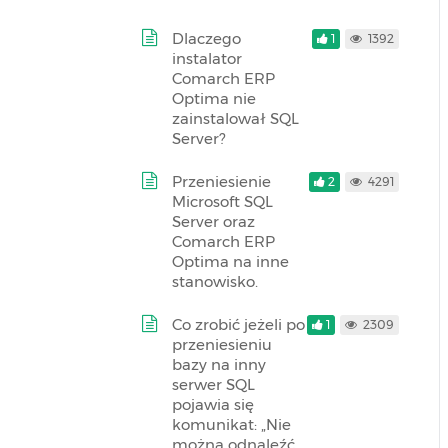
Dlaczego
1
1392
instalator
Comarch ERP
Optima nie
zainstalował SQL
Server?
Przeniesienie
2
4291
Microsoft SQL
Server oraz
Comarch ERP
Optima na inne
stanowisko.
Co zrobić jeżeli po
1
2309
przeniesieniu
bazy na inny
serwer SQL
pojawia się
komunikat: „Nie
można odnaleźć