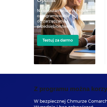
Najpopularniejsze w Polsce
oprogramowanie
do zarządzania
przedsiębiorstwem
Testuj za darmo
Z programu można korzy
W bezpiecznej Chmurze Comarch