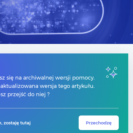
Kontakt
sz się na archiwalnej wersji pomocy.
Numery telefonów
 zaktualizowana wersja tego artykułu.
Znajdź Partnera Comarch
Formularz kontaktowy
sz przejść do niej ?
 zostaję tutaj
Przechodzę