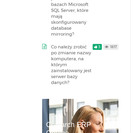
bazach Microsoft
SQL Server, które
mają
skonfigurowany
database
mirroring?
Co należy zrobić
3
1817
po zmianie nazwy
komputera, na
którym
zainstalowany jest
serwer bazy
danych?
Comarch ERP
Optima