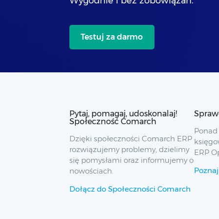
Wygodnie i bez zobowiązań.
Testuj za darmo
Pytaj, pomagaj, udoskonalaj!
Spraw
Społeczność Comarch
Ponad 
Dzięki społeczności Comarch ERP
księgo
rozwiązujemy problemy, dzielimy
ERP O
się pomysłami oraz informujemy o
Poznaj
nowościach.
Dołącz do Społeczności Comarch