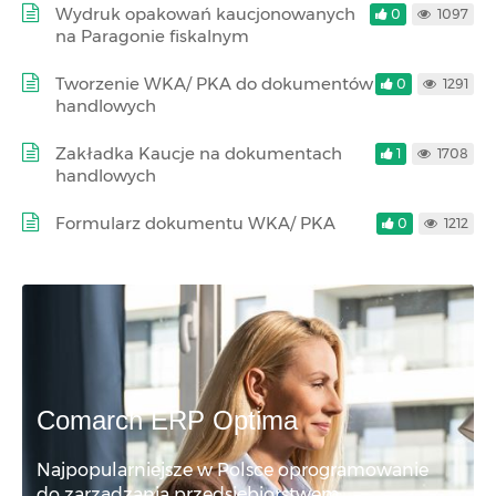
Wydruk opakowań kaucjonowanych
0
1097
na Paragonie fiskalnym
Tworzenie WKA/ PKA do dokumentów
0
1291
handlowych
Zakładka Kaucje na dokumentach
1
1708
handlowych
Formularz dokumentu WKA/ PKA
0
1212
Comarch ERP Optima
Najpopularniejsze w Polsce oprogramowanie
do zarządzania przedsiębiorstwem