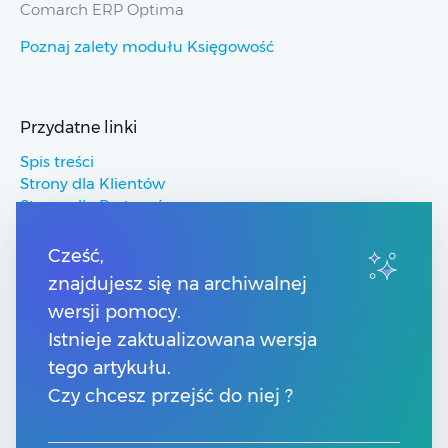
Comarch ERP Optima
Poznaj zalety modułu Księgowość
Przydatne linki
Spis treści
Strony dla Klientów
Strony dla Partnerów
Pomoc Comarch ERP
Pomoc Comarch Betterfly
Cześć,
Pomoc Comarch e-Sklep
znajdujesz się na archiwalnej
Pomoc Comarch HRM
wersji pomocy.
Istnieje zaktualizowana wersja
Kontakt
tego artykułu.
Numery telefonów
Czy chcesz przejść do niej ?
Znajdź Partnera Comarch
Formularz kontaktowy