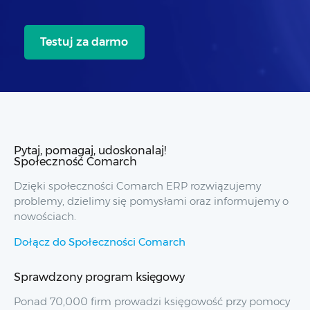
Testuj za darmo
Pytaj, pomagaj, udoskonalaj!
Społeczność Comarch
Dzięki społeczności Comarch ERP rozwiązujemy
problemy, dzielimy się pomysłami oraz informujemy o
nowościach.
Dołącz do Społeczności Comarch
Sprawdzony program księgowy
Ponad 70,000 firm prowadzi księgowość przy pomocy