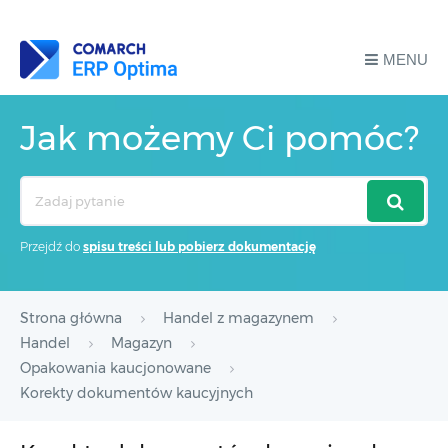
MENU
Jak możemy Ci pomóc?
Search
For
Przejdź do
spisu treści lub pobierz dokumentację
Strona główna
Handel z magazynem
Handel
Magazyn
Opakowania kaucjonowane
Korekty dokumentów kaucyjnych