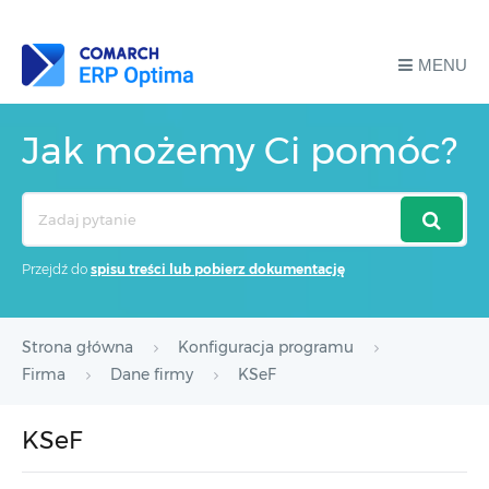
MENU
Jak możemy Ci pomóc?
Search
For
Przejdź do
spisu treści lub pobierz dokumentację
Strona główna
Konfiguracja programu
Firma
Dane firmy
KSeF
KSeF