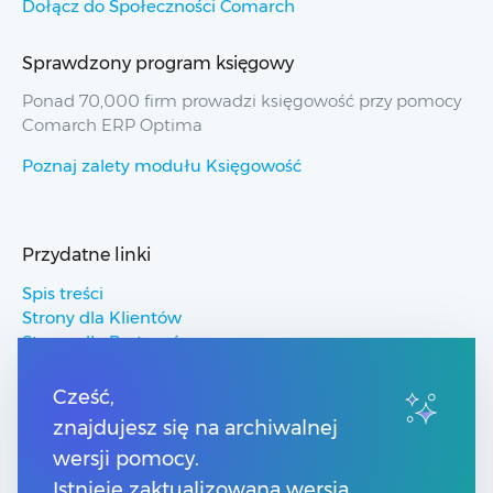
Dołącz do Społeczności Comarch
Sprawdzony program księgowy
Ponad 70,000 firm prowadzi księgowość przy pomocy
Comarch ERP Optima
Poznaj zalety modułu Księgowość
Przydatne linki
Spis treści
Strony dla Klientów
Strony dla Partnerów
Pomoc Comarch ERP
Pomoc Comarch Betterfly
Cześć,
Pomoc Comarch e-Sklep
znajdujesz się na archiwalnej
Pomoc Comarch HRM
wersji pomocy.
Istnieje zaktualizowana wersja