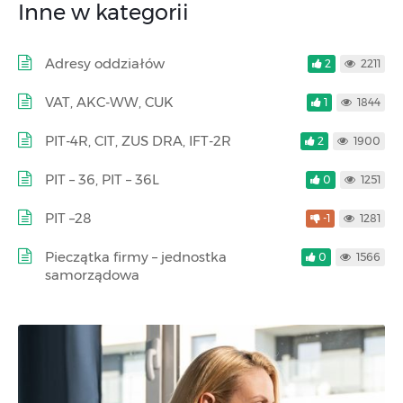
Inne w kategorii
Adresy oddziałów
2
2211
VAT, AKC-WW, CUK
1
1844
PIT-4R, CIT, ZUS DRA, IFT-2R
2
1900
PIT – 36, PIT – 36L
0
1251
PIT –28
-1
1281
Pieczątka firmy – jednostka
0
1566
samorządowa