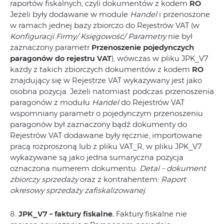
raportów fiskalnych, czyli dokumentów z kodem
RO
.
Jeżeli były dodawane w module
Handel
i przenoszone
w ramach jednej bazy zbiorczo do Rejestrów VAT (w
Konfiguracji Firmy/ Księgowość/ Parametry
nie był
zaznaczony parametr
Przenoszenie pojedynczych
paragonów do rejestru VAT
), wówczas w pliku JPK_V7
każdy z takich zbiorczych dokumentów z kodem
RO
znajdujący się w Rejestrze VAT wykazywany jest jako
osobna pozycja. Jeżeli natomiast podczas przenoszenia
paragonów z modułu
Handel
do Rejestrów VAT
wspomniany parametr o pojedynczym przenoszeniu
paragonów był zaznaczony bądź dokumenty do
Rejestrów VAT dodawane były ręcznie, importowane
pracą rozproszoną lub z pliku VAT_R, w pliku JPK_V7
wykazywane są jako jedna sumaryczna pozycja
oznaczona numerem dokumentu:
Detal – dokument
zbiorczy sprzedaży
oraz z kontrahentem:
Raport
okresowy sprzedaży zafiskalizowanej
.
8.
JPK_V7 – faktury fiskalne.
Faktury fiskalne nie