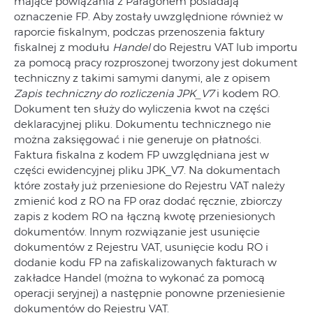
mające powiązania z Paragonem posiadają
oznaczenie FP. Aby zostały uwzględnione również w
raporcie fiskalnym, podczas przenoszenia faktury
fiskalnej z modułu
Handel
do Rejestru VAT lub importu
za pomocą pracy rozproszonej tworzony jest dokument
techniczny z takimi samymi danymi, ale z opisem
Zapis techniczny do rozliczenia JPK_V7
i kodem RO.
Dokument ten służy do wyliczenia kwot na części
deklaracyjnej pliku. Dokumentu technicznego nie
można zaksięgować i nie generuje on płatności.
Faktura fiskalna z kodem FP uwzględniana jest w
części ewidencyjnej pliku JPK_V7. Na dokumentach
które zostały już przeniesione do Rejestru VAT należy
zmienić kod z RO na FP oraz dodać ręcznie, zbiorczy
zapis z kodem RO na łączną kwotę przeniesionych
dokumentów. Innym rozwiązanie jest usunięcie
dokumentów z Rejestru VAT, usunięcie kodu RO i
dodanie kodu FP na zafiskalizowanych fakturach w
zakładce Handel (można to wykonać za pomocą
operacji seryjnej) a następnie ponowne przeniesienie
dokumentów do Rejestru VAT.