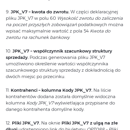
9.
JPK_V7 – kwota do zwrotu.
W części deklaracyjnej
pliku JPK_V7 w polu 60
Wysokość zwrotu do zaliczenia
na poczet przyszłych zobowiązań
podatkowych można
wpisać maksymalnie wartość z pola 54
Kwota do
zwrotu na rachunek bankowy
.
10.
JPK_V7 – współczynnik szacunkowy struktury
sprzedaży.
Podczas generowania pliku JPK_V7
umożliwiono określenie wartości współczynnika
szacunkowego struktury sprzedaży z dokładnością do
dwóch miejsc po przecinku.
11.
Kontrahenci – kolumna Kody JPK_V7.
Na liście
kontrahentów dodana została domyślnie widoczna
kolumna
Kody JPK_V7
wyświetlająca przypisane do
danego kontrahenta domyślne kody.
12.
Pliki JPK_V7.
Na oknie
Pliki JPK_V7 z ulgą na złe
długi
udostępniono link do biuletynu
OPT088 – Pliki