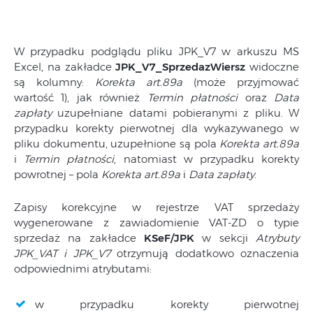
W przypadku podglądu pliku JPK_V7 w arkuszu MS
Excel, na zakładce
JPK_V7_SprzedazWiersz
widoczne
są kolumny:
Korekta art.89a
(może przyjmować
wartość 1), jak również
Termin płatności
oraz
Data
zapłaty
uzupełniane datami pobieranymi z pliku. W
przypadku korekty pierwotnej dla wykazywanego w
pliku dokumentu, uzupełnione są pola
Korekta art.89a
i
Termin płatności
, natomiast w przypadku korekty
powrotnej – pola
Korekta art.89a
i
Data zapłaty
.
Zapisy korekcyjne w rejestrze VAT sprzedaży
wygenerowane z zawiadomienie VAT-ZD o typie
sprzedaż na zakładce
KSeF/JPK
w sekcji
Atrybuty
JPK_VAT i JPK_V7
otrzymują dodatkowo oznaczenia
odpowiednimi atrybutami:
w przypadku korekty pierwotnej