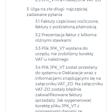
3. Ulga na złe długi- najczęściej
zadawane pytania
3.1 Faktury częściowo rozliczone,
faktury z podzieloną płatnością
3.2 Prezentacja faktur z kilkoma
różnymi stawkami
3.3 Plik JPK_V7 wysłana do
urzędu, nie zrobiliśmy korekty
VAT-u należnego
3.4 Plik JPK_V7 został przesłany
do systemu e-Deklaracje wraz z
informacjami znajdującymi się na
załączniku VAT_ZD. Na załączniku
VAT-ZD zostały błędnie
zakwalifikowane faktury
sprzedaży. Jak wygenerować
korektę pliku JPK_V7 z
poprawnymi danymi ze