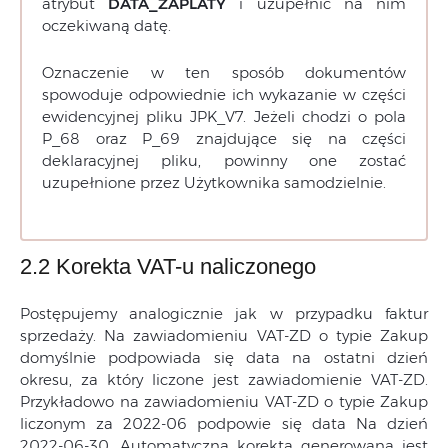
atrybut
DATA_ZAPLATY
i uzupełnić na nim
oczekiwaną datę.
Oznaczenie w ten sposób dokumentów
spowoduje odpowiednie ich wykazanie w części
ewidencyjnej pliku JPK_V7. Jeżeli chodzi o pola
P_68 oraz P_69 znajdujące się na części
deklaracyjnej pliku, powinny one zostać
uzupełnione przez Użytkownika samodzielnie.
2.2 Korekta VAT-u naliczonego
Postępujemy analogicznie jak w przypadku faktur
sprzedaży. Na zawiadomieniu VAT-ZD o typie Zakup
domyślnie podpowiada się data na ostatni dzień
okresu, za który liczone jest zawiadomienie VAT-ZD.
Przykładowo na zawiadomieniu VAT-ZD o typie Zakup
liczonym za 2022-06 podpowie się data Na dzień
2022-06-30. Automatyczna korekta generowana jest