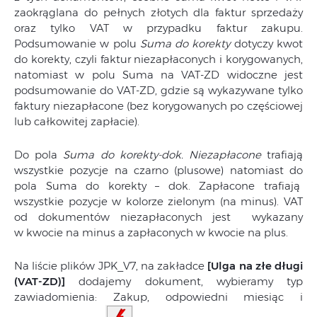
zaokrąglana do pełnych złotych dla faktur sprzedaży
oraz tylko VAT w przypadku faktur zakupu.
Podsumowanie w polu
Suma do korekty
dotyczy kwot
do korekty, czyli faktur niezapłaconych i korygowanych,
natomiast w polu Suma na VAT-ZD widoczne jest
podsumowanie do VAT-ZD, gdzie są wykazywane tylko
faktury niezapłacone (bez korygowanych po częściowej
lub całkowitej zapłacie).
Do pola
Suma do korekty-dok. Niezapłacone
trafiają
wszystkie pozycje na czarno (plusowe) natomiast do
pola Suma do korekty – dok. Zapłacone trafiają
wszystkie pozycje w kolorze zielonym (na minus). VAT
od dokumentów niezapłaconych jest wykazany
w kwocie na minus a zapłaconych w kwocie na plus.
Na liście plików JPK_V7, na zakładce
[Ulga na złe długi
(VAT-ZD)]
dodajemy dokument, wybieramy typ
zawiadomienia: Zakup, odpowiedni miesiąc i