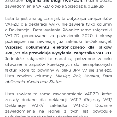
zakładce
[Ulga na złe długi (VAT-ZD)]
, można dodać
zawiadomienie VAT-ZD o typie Sprzedaż lub Zakup.
Lista ta jest analogiczna jak ta dotycząca załączników
VAT-ZD dla deklaracji VAT-7, nie zawiera tylko kolumn
e-Deklaracje i Data wysłania. Również same załączniki
VAT-ZD generowane za październik 2020 i okresy
późniejsze nie zawierają już zakładki [e-Deklaracje].
Wzorzec dokumentu elektronicznego dla plików
JPK_V7 nie przewiduje wysyłania załącznika VAT-ZD.
Jednakże załączniki te nadal są potrzebne w celu
utworzenia zapisów korekcyjnych do niezapłaconych
faktur, które to powinny w pliku JPK_V7 się znaleźć.
Lista zawiera kolumny:
Miesiąc, Rok, Korekta, Data
obliczenia, Kwota oraz Status
.
Lista zawiera te same zawiadomienia VAT-ZD, które
zostały dodane dla deklaracji VAT-7 (Rejestry VAT/
Deklaracje VAT-7/ zakładka VAT-ZD). Dodanie
zawiadomienia na jednej z tych list powoduje
wyświetlenie go również w drugim miejscu.