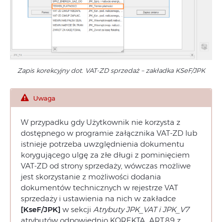
Zapis korekcyjny dot. VAT-ZD sprzedaż – zakładka KSeF/JPK
Uwaga
W przypadku gdy Użytkownik nie korzysta z
dostępnego w programie załącznika VAT-ZD lub
istnieje potrzeba uwzględnienia dokumentu
korygującego ulgę za złe długi z pominięciem
VAT-ZD od strony sprzedaży, wówczas możliwe
jest skorzystanie z możliwości dodania
dokumentów technicznych w rejestrze VAT
sprzedaży i ustawienia na nich w zakładce
[KseF/JPK]
w sekcji
Atrybuty JPK_VAT i JPK_V7
atrybutów odpowiednio KOREKTA_ART.89 z