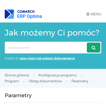
MENU
Jak możemy Ci pomóc?
Search
For
Przejdź do
spisu treści lub pobierz dokumentację
Strona główna
Konfiguracja programu
Program
Obieg dokumentów
Parametry
Parametry