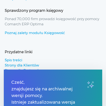
Sprawdzony program księgowy
Ponad 70,000 firm prowadzi księgowość przy pomocy
Comarch ERP Optima
Poznaj zalety modułu Księgowość
Przydatne linki
Spis treści
Strony dla Klientów
Strony dla Partnerów
Pomoc Comarch ERP
Pomoc Comarch Betterfly
Cześć,
Pomoc Comarch e-Sklep
znajdujesz się na archiwalnej
Pomoc Comarch HRM
wersji pomocy.
Istnieje zaktualizowana wersja
Kontakt