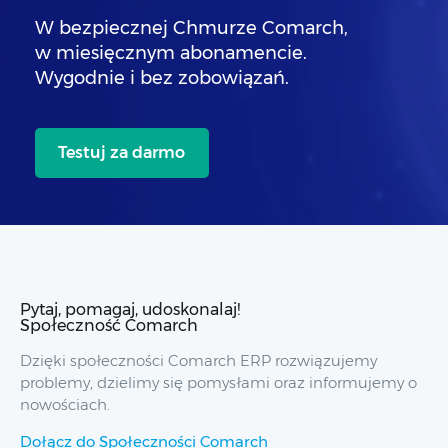
W bezpiecznej Chmurze Comarch,
w miesięcznym abonamencie.
Wygodnie i bez zobowiązań.
Testuj za darmo
Pytaj, pomagaj, udoskonalaj!
Społeczność Comarch
Dzięki społeczności Comarch ERP rozwiązujemy
problemy, dzielimy się pomysłami oraz informujemy o
nowościach.
Dołącz do Społeczności Comarch