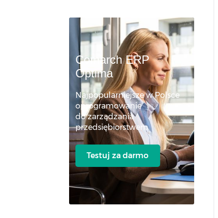
Comarch ERP
Optima
Najpopularniejsze w Polsce
oprogramowanie
do zarządzania
przedsiębiorstwem
Testuj za darmo