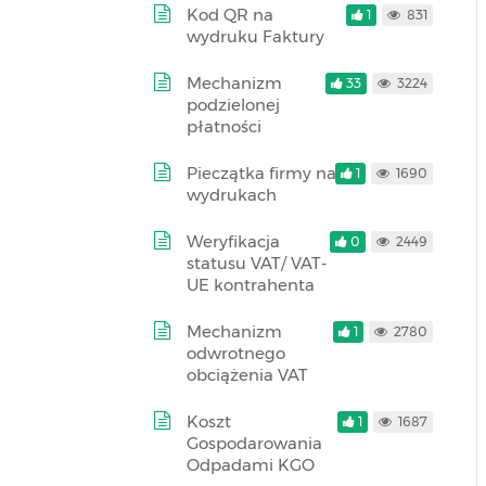
Kod QR na
1
831
wydruku Faktury
Mechanizm
33
3224
podzielonej
płatności
Pieczątka firmy na
1
1690
wydrukach
Weryfikacja
0
2449
statusu VAT/ VAT-
UE kontrahenta
Mechanizm
1
2780
odwrotnego
obciążenia VAT
Koszt
1
1687
Gospodarowania
Odpadami KGO