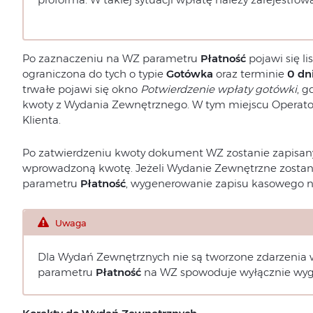
Po zaznaczeniu na WZ parametru
Płatność
pojawi się li
ograniczona do tych o typie
Gotówka
oraz terminie
0 dn
trwałe pojawi się okno
Potwierdzenie wpłaty gotówki
, g
kwoty z Wydania Zewnętrznego. W tym miejscu Operato
Klienta.
Po zatwierdzeniu kwoty dokument WZ zostanie zapisany 
wprowadzoną kwotę. Jeżeli Wydanie Zewnętrzne zostan
parametru
Płatność
, wygenerowanie zapisu kasowego ni
Uwaga
Dla Wydań Zewnętrznych nie są tworzone zdarzenia w
parametru
Płatność
na WZ spowoduje wyłącznie wyg