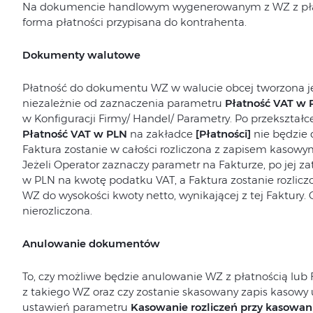
Na dokumencie handlowym wygenerowanym z WZ z płat
forma płatności przypisana do kontrahenta.
Dokumenty walutowe
Płatność do dokumentu WZ w walucie obcej tworzona je
niezależnie od zaznaczenia parametru
Płatność VAT w 
w Konfiguracji Firmy/ Handel/ Parametry. Po przekształ
Płatność VAT w PLN
na zakładce
[Płatności]
nie będzie
Faktura zostanie w całości rozliczona z zapisem kasow
Jeżeli Operator zaznaczy parametr na Fakturze, po jej z
w PLN na kwotę podatku VAT, a Faktura zostanie rozli
WZ do wysokości kwoty netto, wynikającej z tej Faktury
nierozliczona.
Anulowanie dokumentów
To, czy możliwe będzie anulowanie WZ z płatnością lub
z takiego WZ oraz czy zostanie skasowany zapis kasowy 
ustawień parametru
Kasowanie rozliczeń przy kasowa