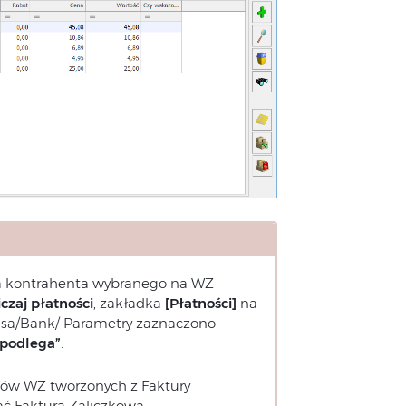
dla kontrahenta wybranego na WZ
iczaj płatności
, zakładka
[Płatności]
na
 Kasa/Bank/ Parametry zaznaczono
 podlega”
.
tów WZ tworzonych z Faktury
ać Fakturą Zaliczkową.