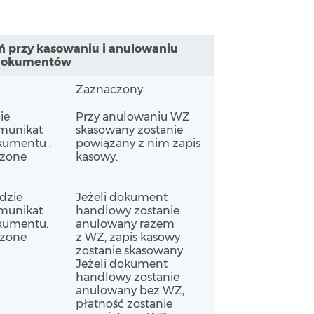
ń przy kasowaniu i anulowaniu
dokumentów
Zaznaczony
ie
Przy anulowaniu WZ
omunikat
skasowany zostanie
kumentu .
powiązany z nim zapis
czone
kasowy.
dzie
Jeżeli dokument
omunikat
handlowy zostanie
kumentu.
anulowany razem
czone
z WZ, zapis kasowy
zostanie skasowany.
Jeżeli dokument
handlowy zostanie
anulowany bez WZ,
płatność zostanie