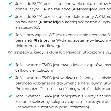
Jeżeli do FS/PA przekształcono wiele dokumentów
generującymi KP, na zakładce
[Płatności]
wyświetlon
Jeżeli do FS/PA przekształcono dokumenty WZ które
na zakładce
[Płatności]
dla każdej WZ zostanie wyśw
z zapisów KW.
Jeżeli przy zapisie WZ jest równocześnie tworzona 
parametr
Płatność
na Wydaniu zostanie wyłączony –
dokumentu handlowego.
W przypadku, kiedy Faktura lub Paragon utworzony z WZ
Jeżeli wartość FS/PA jest równa kwocie zapisów ka
całkowicie rozliczony.
Jeżeli wartość FS/PA jest większa niż kwoty z zapis
płatności wybranej na dokumencie handlowym utwor
Preliminarzu Płatności na różnicę wartości dokument
Jeżeli wartość FS/PA jest mniejsza niż kwoty z za
zostanie rozliczony kolejno z zapisami kasowymi do 
kasowych nie zostnie w pełni rozliczona).